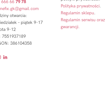
 666 66
79 78
Polityka prywatności
.
nefix.gk@gmail.com
Regulamin sklepu
.
ziny otwarcia:
Regulamin serwisu oraz
iedziałek – piątek 9-17
gwarancji.
ota 9-12
: 7551937189
ON: 386104358