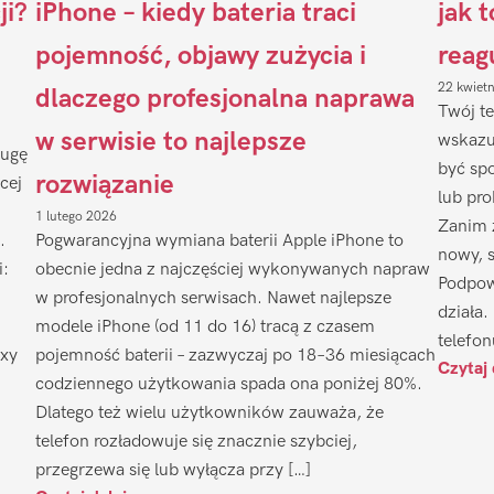
ji?
iPhone – kiedy bateria traci
jak 
pojemność, objawy zużycia i
reag
22 kwiet
dlaczego profesjonalna naprawa
Twój te
w serwisie to najlepsze
wskazu
ługę
być sp
rozwiązanie
cej
lub pr
1 lutego 2026
Zanim 
.
Pogwarancyjna wymiana baterii Apple iPhone to
nowy, 
i:
obecnie jedna z najczęściej wykonywanych napraw
Podpow
w profesjonalnych serwisach. Nawet najlepsze
działa.
modele iPhone (od 11 do 16) tracą z czasem
telefon
axy
pojemność baterii – zazwyczaj po 18–36 miesiącach
Czytaj 
codziennego użytkowania spada ona poniżej 80%.
Dlatego też wielu użytkowników zauważa, że
telefon rozładowuje się znacznie szybciej,
przegrzewa się lub wyłącza przy […]