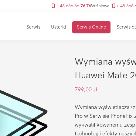
+ 48 666 66
76 76
Wiśniowa
+ 48 666
Serwis
Usterki
Serwis Online
Serwis dl
Wymiana wyświ
Huawei Mate 2
799,00
zł
Wymiana wyświetlacza (z
Pro w Serwisie PhoneFix z
wykwalifikowanemu zespo
technologii efekty naszy