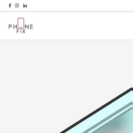
Przejdź
Przejdź
Przejdź
Przejdź
do
do
do
do
głównej
treści
głównego
stopki
PhoneFix
nawigacji
paska
bocznego