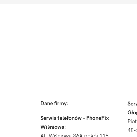
Footer
Dane firmy:
Ser
Gło
Serwis telefonów – PhoneFix
Pio
Wiśniowa
:
48-
Al. Wiśniowa 36A pokój 118