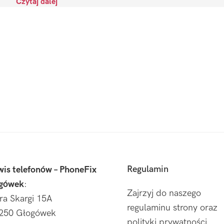
Czytaj dalej
Regulamin
wis telefonów – PhoneFix
gówek
:
Zajrzyj do naszego
tra Skargi 15A
regulaminu strony oraz
250 Głogówek
polityki prywatności.