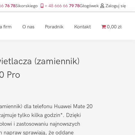
 66
76 78
Sikorskiego
+ 48 666 66
79 78
Głogówek
Zaloguj się
a firm
O nas
Poradnik
Kontakt
0,00 zł
etlacza (zamiennik)
0 Pro
amiennik) dla telefonu Huawei Mate 20
ajmuje tylko kilka godzin*. Dzięki
łowi i zastosowaniu najnowszych
ch napraw sprawiają, że oddane