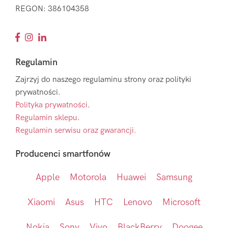
REGON: 386104358
Regulamin
Zajrzyj do naszego regulaminu strony oraz polityki
prywatności.
Polityka prywatności
.
Regulamin sklepu
.
Regulamin serwisu oraz gwarancji.
Producenci smartfonów
Apple
Motorola
Huawei
Samsung
Xiaomi
Asus
HTC
Lenovo
Microsoft
Nokia
Sony
Vivo
BlackBerry
Doogee