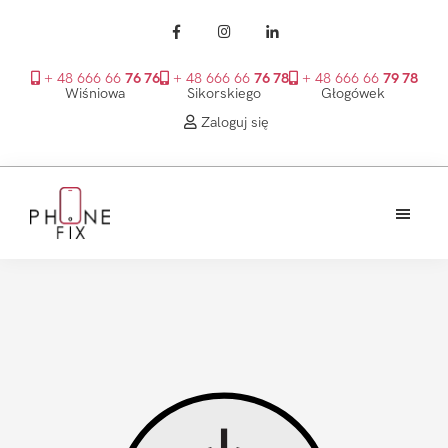
+ 48 666 66
76 76
+ 48 666 66
76 78
+ 48 666 66
79 78
Wiśniowa
Sikorskiego
Głogówek
Zaloguj się
Przejdź
Przejdź
Przejdź
do
do
do
treści
głównego
stopki
PhoneFix
paska
bocznego