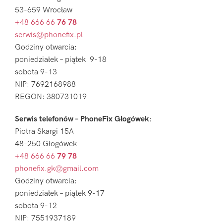
53-659 Wrocław
+48 666 66
76 78
serwis@phonefix.pl
Godziny otwarcia:
poniedziałek – piątek 9-18
sobota 9-13
NIP: 7692168988
REGON: 380731019
Serwis telefonów – PhoneFix Głogówek
:
Piotra Skargi 15A
48-250 Głogówek
+48 666 66
79 78
phonefix.gk@gmail.com
Godziny otwarcia:
poniedziałek – piątek 9-17
sobota 9-12
NIP: 7551937189