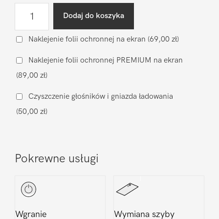
ilość
Dodaj do koszyka
Diagnostyka
po
Naklejenie folii ochronnej na ekran
(69,00 zł)
zalaniu
Naklejenie folii ochronnej PREMIUM na ekran
Huawei
(89,00 zł)
Honor
X9a
Czyszczenie głośników i gniazda ładowania
(50,00 zł)
Pokrewne usługi
Wgranie
Wymiana szyby