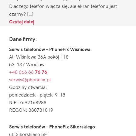
Dlaczego telefon włącza się, ale ekran telefonu jest
czarny? […]
Czytaj dalej
Footer
Dane firmy:
Serwis telefonów – PhoneFix Wiśniowa
:
Al. Wiśniowa 36A pokój 118
53-137 Wrocław
+48 666 66
76 76
serwis@phonefix.pl
Godziny otwarcia:
poniedziałek – piątek 9-18
NIP: 7692168988
REGON: 380731019
Serwis telefonów – PhoneFix Sikorskiego
:
ul. Sikorskiego 5F