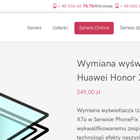
+ 48 666 66
76 76
Wiśniowa
+ 48 666
Serwis
Usterki
Serwis Online
Serwis dl
Wymiana wyświ
Huawei Honor 
249,00
zł
Wymiana wyświetlacza (z
X7a w Serwisie PhoneFix z
wykwalifikowanemu zespo
technologii efekty naszy