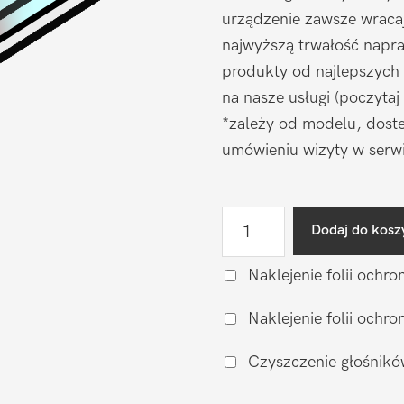
urządzenie zawsze wraca
najwyższą trwałość napr
produkty od najlepszych
na nasze usługi (poczytaj
*zależy od modelu, doste
umówieniu wizyty w serwi
ilość
Dodaj do kosz
Wymiana
wyświetlacza
Naklejenie folii ochro
(zamiennik)
Naklejenie folii och
Huawei
Honor
Czyszczenie głośnikó
X7a