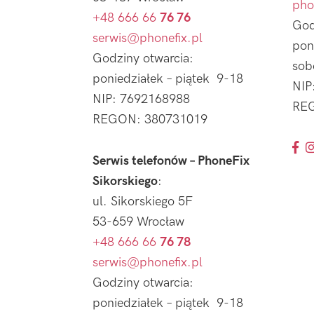
pho
+48 666 66
76 76
God
serwis@phonefix.pl
pon
Godziny otwarcia:
sob
poniedziałek – piątek 9-18
NIP
NIP: 7692168988
REG
REGON: 380731019
Serwis telefonów – PhoneFix
Sikorskiego
:
ul. Sikorskiego 5F
53-659 Wrocław
+48 666 66
76 78
serwis@phonefix.pl
Godziny otwarcia:
poniedziałek – piątek 9-18