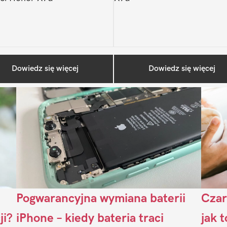
Ostatnio na blogu
Dowiedz się więcej
Dowiedz się więcej
Pogwarancyjna wymiana baterii
Czar
ji?
iPhone – kiedy bateria traci
jak 