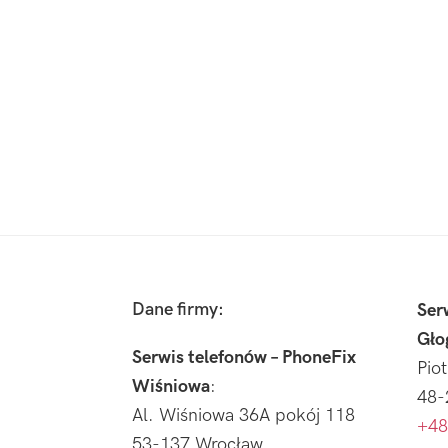
Footer
Dane firmy:
Ser
Gło
Serwis telefonów – PhoneFix
Pio
Wiśniowa
:
48-
Al. Wiśniowa 36A pokój 118
+48
53-137 Wrocław