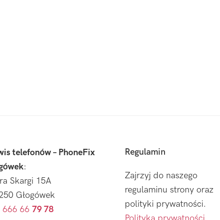
Regulamin
wis telefonów – PhoneFix
gówek
:
Zajrzyj do naszego
tra Skargi 15A
regulaminu strony oraz
250 Głogówek
polityki prywatności.
 666 66
79 78
Polityka prywatności
.