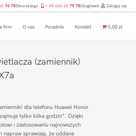
 66
76 78
Sikorskiego
+ 48 666 66
79 78
Głogówek
Zaloguj się
a firm
O nas
Poradnik
Kontakt
0,00 zł
etlacza (zamiennik)
X7a
amiennik) dla telefonu Huawei Honor
ajmuje tylko kilka godzin*. Dzięki
łowi i zastosowaniu najnowszych
ch napraw sprawiają, że oddane