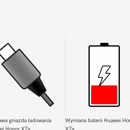
wa gniazda ładowania
Wymiana baterii Huawei Ho
ei Honor X7a
X7a