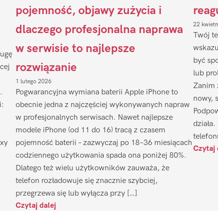
pojemność, objawy zużycia i
reag
22 kwiet
dlaczego profesjonalna naprawa
Twój te
w serwisie to najlepsze
wskazu
ługę
być sp
rozwiązanie
cej
lub pr
1 lutego 2026
Zanim 
.
Pogwarancyjna wymiana baterii Apple iPhone to
nowy, 
i:
obecnie jedna z najczęściej wykonywanych napraw
Podpow
w profesjonalnych serwisach. Nawet najlepsze
działa.
modele iPhone (od 11 do 16) tracą z czasem
telefon
axy
pojemność baterii – zazwyczaj po 18–36 miesiącach
Czytaj 
codziennego użytkowania spada ona poniżej 80%.
Dlatego też wielu użytkowników zauważa, że
telefon rozładowuje się znacznie szybciej,
przegrzewa się lub wyłącza przy […]
Czytaj dalej