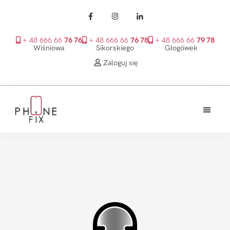
+ 48 666 66
76 76
+ 48 666 66
76 78
+ 48 666 66
79 78
Wiśniowa
Sikorskiego
Głogówek
Zaloguj się
Przejdź
Przejdź
Przejdź
do
do
do
treści
głównego
stopki
PhoneFix
paska
bocznego