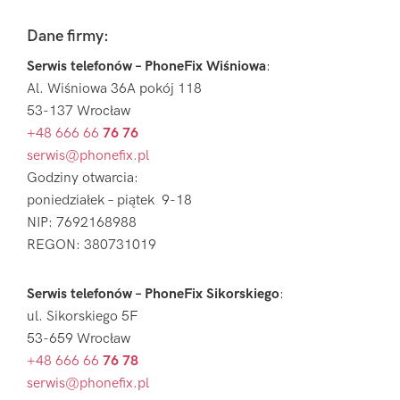
Footer
Dane firmy:
Serwis telefonów – PhoneFix Wiśniowa
:
Al. Wiśniowa 36A pokój 118
53-137 Wrocław
+48 666 66
76 76
serwis@phonefix.pl
Godziny otwarcia:
poniedziałek – piątek 9-18
NIP: 7692168988
REGON: 380731019
Serwis telefonów – PhoneFix Sikorskiego
:
ul. Sikorskiego 5F
53-659 Wrocław
+48 666 66
76 78
serwis@phonefix.pl