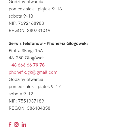
Godziny otwarcia:
poniedziałek – piątek 9-18
sobota 9-13
NIP: 7692168988
REGON: 380731019
Serwis telefonów – PhoneFix Głogówek
:
Piotra Skargi 15A
48-250 Głogówek
+48 666 66
79 78
phonefix.gk@gmail.com
Godziny otwarcia:
poniedziałek – piątek 9-17
sobota 9-12
NIP: 7551937189
REGON: 386104358