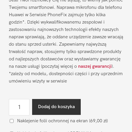
Jeśli Twoi rozmówcy Cię nie słyszą, to wiemy jak pomóc
Twojemu smartfonowi. Naprawa mikrofonu dla telefonu
Huawei w Serwisie PhoneFix zajmuje tylko kilka
godzin*. Dzięki wykwalifikowanemu zespołowi i
zastosowaniu najnowszych technologii efekty naszych
napraw sprawiają, że oddane urządzenie zawsze wracają
do stanu sprzed usterki. Zapewniamy najwyższą
trwałość napraw, stosujemy tylko sprawdzone produkty
od najlepszych dostawców oraz wystawiamy gwarancję
na nasze usługi (poczytaj więcej o
naszej gwarancji
).
*zależy od modelu, dostepności części i przy uprzednim
umówieniu wizyty w serwisie
ilość
Dodaj do koszyka
Naprawa
mikrofonu
Naklejenie folii ochronnej na ekran
(69,00 zł)
Huawei