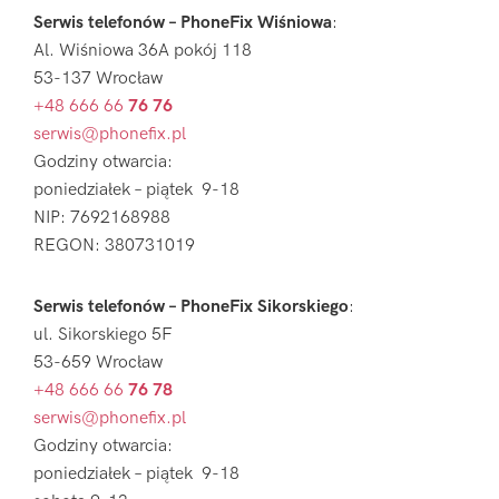
Serwis telefonów – PhoneFix Wiśniowa
:
Al. Wiśniowa 36A pokój 118
53-137 Wrocław
+48 666 66
76 76
serwis@phonefix.pl
Godziny otwarcia:
poniedziałek – piątek 9-18
NIP: 7692168988
REGON: 380731019
Serwis telefonów – PhoneFix Sikorskiego
:
ul. Sikorskiego 5F
53-659 Wrocław
+48 666 66
76 78
serwis@phonefix.pl
Godziny otwarcia:
poniedziałek – piątek 9-18