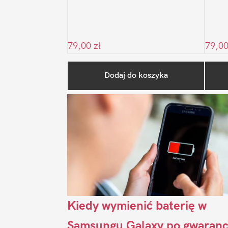
79,00
zł
79,0
Dodaj do koszyka
Kiedy wymienić baterię w
Samsungu Galaxy po gwaranc