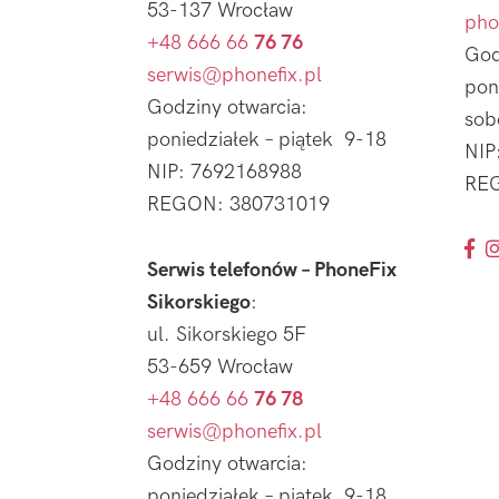
53-137 Wrocław
pho
+48 666 66
76 76
God
serwis@phonefix.pl
pon
Godziny otwarcia:
sob
poniedziałek – piątek 9-18
NIP
NIP: 7692168988
REG
REGON: 380731019
Serwis telefonów – PhoneFix
Sikorskiego
:
ul. Sikorskiego 5F
53-659 Wrocław
+48 666 66
76 78
serwis@phonefix.pl
Godziny otwarcia:
poniedziałek – piątek 9-18