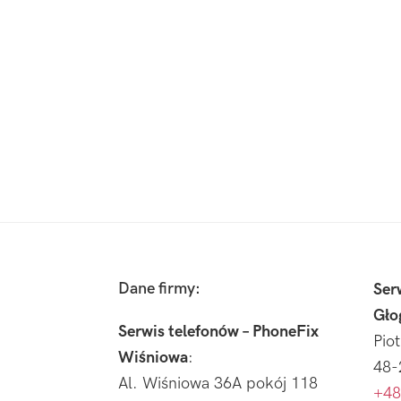
Footer
Dane firmy:
Ser
Gło
Serwis telefonów – PhoneFix
Pio
Wiśniowa
:
48-
Al. Wiśniowa 36A pokój 118
+48