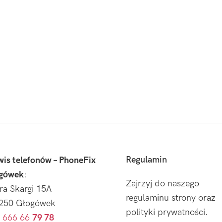
Regulamin
wis telefonów – PhoneFix
gówek
:
Zajrzyj do naszego
tra Skargi 15A
regulaminu strony oraz
250 Głogówek
polityki prywatności.
 666 66
79 78