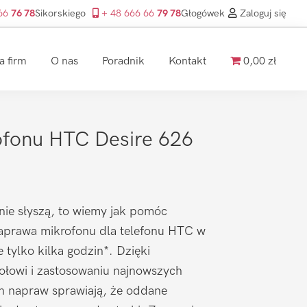
 66
76 78
Sikorskiego
+ 48 666 66
79 78
Głogówek
Zaloguj się
a firm
O nas
Poradnik
Kontakt
0,00 zł
fonu HTC Desire 626
nie słyszą, to wiemy jak pomóc
aprawa mikrofonu dla telefonu HTC w
 tylko kilka godzin*. Dzięki
łowi i zastosowaniu najnowszych
ch napraw sprawiają, że oddane