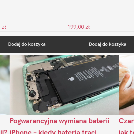
0
zł
199,00
zł
Ostatnio na blogu
Dodaj do koszyka
Dodaj do koszyka
Pogwarancyjna wymiana baterii
Czar
ji?
iPhone – kiedy bateria traci
jak 