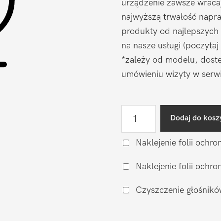
urządzenie zawsze wraca
najwyższą trwałość napr
produkty od najlepszych
na nasze usługi (poczytaj
*zależy od modelu, doste
umówieniu wizyty w serwi
ilość
Dodaj do kosz
Naprawa
mikrofonu
Naklejenie folii ochro
HTC
Naklejenie folii och
Desire
626
Czyszczenie głośnikó