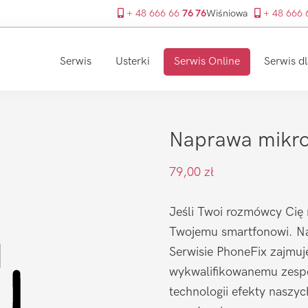
+ 48 666 66
76 76
Wiśniowa
+ 48 666
Serwis
Usterki
Serwis Online
Serwis dl
Naprawa mikro
79,00
zł
Jeśli Twoi rozmówcy Cię 
Twojemu smartfonowi. N
Serwisie PhoneFix zajmuje
wykwalifikowanemu zespo
technologii efekty naszy