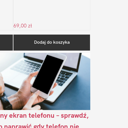
69,00
zł
Pierwszy
Dodaj do koszyka
Sidebar
ny ekran telefonu – sprawdź,
to naprawić gdy telefon nie