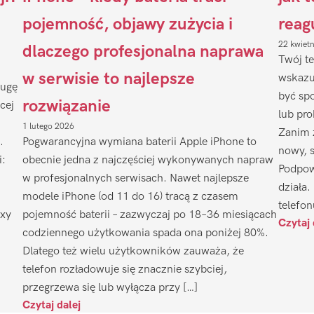
pojemność, objawy zużycia i
reag
22 kwiet
dlaczego profesjonalna naprawa
Twój te
w serwisie to najlepsze
wskazu
ługę
być sp
rozwiązanie
cej
lub pr
1 lutego 2026
Zanim 
.
Pogwarancyjna wymiana baterii Apple iPhone to
nowy, 
i:
obecnie jedna z najczęściej wykonywanych napraw
Podpow
w profesjonalnych serwisach. Nawet najlepsze
działa.
modele iPhone (od 11 do 16) tracą z czasem
telefon
axy
pojemność baterii – zazwyczaj po 18–36 miesiącach
Czytaj 
codziennego użytkowania spada ona poniżej 80%.
Dlatego też wielu użytkowników zauważa, że
telefon rozładowuje się znacznie szybciej,
przegrzewa się lub wyłącza przy […]
Czytaj dalej