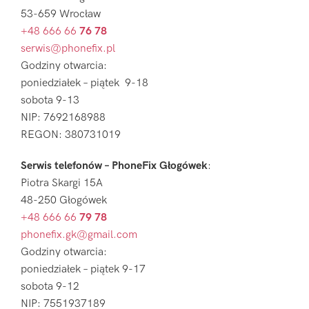
53-659 Wrocław
+48 666 66
76 78
serwis@phonefix.pl
Godziny otwarcia:
poniedziałek – piątek 9-18
sobota 9-13
NIP: 7692168988
REGON: 380731019
Serwis telefonów – PhoneFix Głogówek
:
Piotra Skargi 15A
48-250 Głogówek
+48 666 66
79 78
phonefix.gk@gmail.com
Godziny otwarcia:
poniedziałek – piątek 9-17
sobota 9-12
NIP: 7551937189