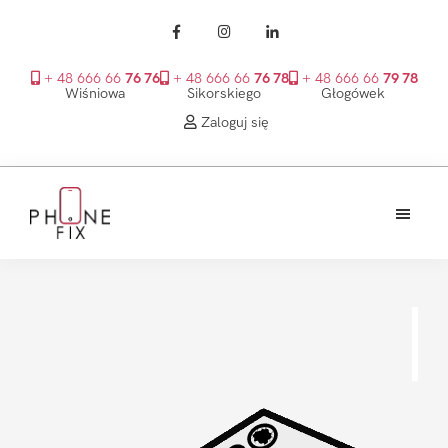
+ 48 666 66
76 76
+ 48 666 66
76 78
+ 48 666 66
79 78
Wiśniowa
Sikorskiego
Głogówek
Zaloguj się
Przejdź
Przejdź
Przejdź
do
do
do
treści
głównego
stopki
PhoneFix
paska
bocznego