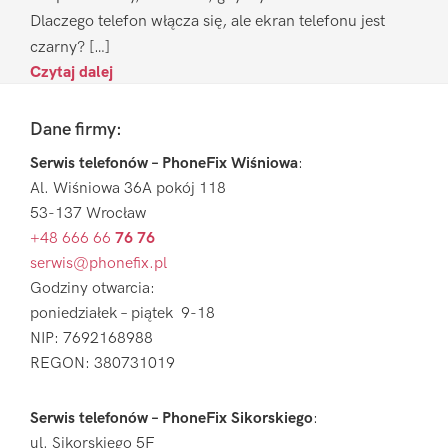
Dlaczego telefon włącza się, ale ekran telefonu jest
czarny? […]
Czytaj dalej
Footer
Dane firmy:
Serwis telefonów – PhoneFix Wiśniowa
:
Al. Wiśniowa 36A pokój 118
53-137 Wrocław
+48 666 66
76 76
serwis@phonefix.pl
Godziny otwarcia:
poniedziałek – piątek 9-18
NIP: 7692168988
REGON: 380731019
Serwis telefonów – PhoneFix Sikorskiego
:
ul. Sikorskiego 5F