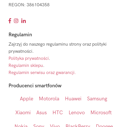
REGON: 386104358
Regulamin
Zajrzyj do naszego regulaminu strony oraz polityki
prywatności.
Polityka prywatności
.
Regulamin sklepu
.
Regulamin serwisu oraz gwarancji.
Producenci smartfonów
Apple
Motorola
Huawei
Samsung
Xiaomi
Asus
HTC
Lenovo
Microsoft
Nokia
Sony
Vivo
BlackBerry
Doogee