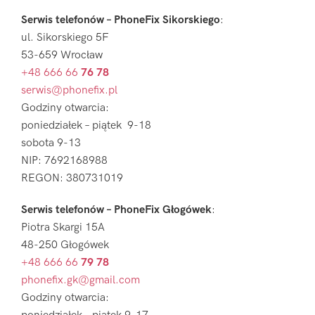
Serwis telefonów – PhoneFix Sikorskiego
:
ul. Sikorskiego 5F
53-659 Wrocław
+48 666 66
76 78
serwis@phonefix.pl
Godziny otwarcia:
poniedziałek – piątek 9-18
sobota 9-13
NIP: 7692168988
REGON: 380731019
Serwis telefonów – PhoneFix Głogówek
:
Piotra Skargi 15A
48-250 Głogówek
+48 666 66
79 78
phonefix.gk@gmail.com
Godziny otwarcia: