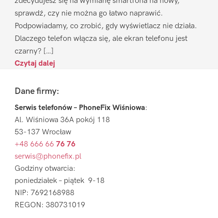
zdecydujesz się na wymianę smartfona na nowy,
sprawdź, czy nie można go łatwo naprawić.
Podpowiadamy, co zrobić, gdy wyświetlacz nie działa.
Dlaczego telefon włącza się, ale ekran telefonu jest
czarny? […]
Czytaj dalej
Footer
Dane firmy:
Serwis telefonów – PhoneFix Wiśniowa
:
Al. Wiśniowa 36A pokój 118
53-137 Wrocław
+48 666 66
76 76
serwis@phonefix.pl
Godziny otwarcia:
poniedziałek – piątek 9-18
NIP: 7692168988
REGON: 380731019