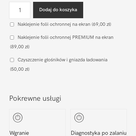
ilość
Dodaj do koszyka
Wymiana
szyby
Naklejenie folii ochronnej na ekran
(69,00 zł)
aparatu
Naklejenie folii ochronnej PREMIUM na ekran
Google
(89,00 zł)
Pixel
Pixel
Czyszczenie głośników i gniazda ładowania
7
(50,00 zł)
Pro
Pokrewne usługi
Wgranie
Diagnostyka po zalaniu