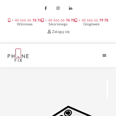
+ 48 666 66
76 76
+ 48 666 66
76 78
+ 48 666 66
79 78
Wiśniowa
Sikorskiego
Głogówek
Zaloguj się
Przejdź
Przejdź
Przejdź
do
do
do
treści
głównego
stopki
PhoneFix
paska
bocznego