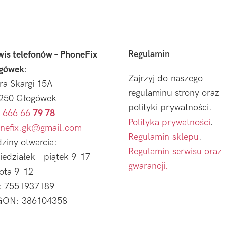
Regulamin
wis telefonów – PhoneFix
gówek
:
Zajrzyj do naszego
tra Skargi 15A
regulaminu strony oraz
250 Głogówek
polityki prywatności.
 666 66
79 78
Polityka prywatności
.
nefix.gk@gmail.com
Regulamin sklepu
.
ziny otwarcia:
Regulamin serwisu oraz
iedziałek – piątek 9-17
gwarancji.
ota 9-12
: 7551937189
ON: 386104358