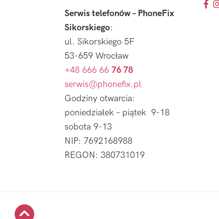
Serwis telefonów – PhoneFix
Sikorskiego
:
ul. Sikorskiego 5F
53-659 Wrocław
+48 666 66
76 78
serwis@phonefix.pl
Godziny otwarcia:
poniedziałek – piątek 9-18
sobota 9-13
NIP: 7692168988
REGON: 380731019