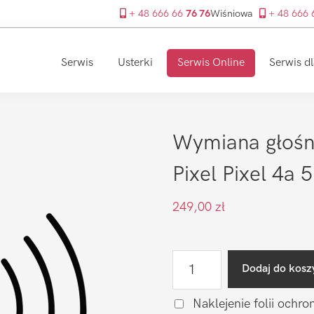
+ 48 666 66
76 76
Wiśniowa
+ 48 666
Serwis
Usterki
Serwis Online
Serwis dl
Wymiana głośn
Pixel Pixel 4a 
249,00
zł
ilość
Dodaj do kosz
Wymiana
głośnika
Naklejenie folii ochro