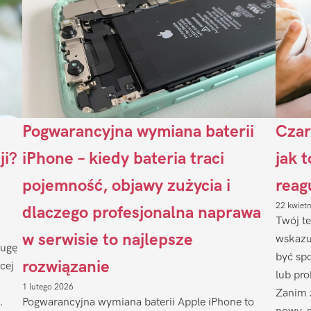
Pogwarancyjna wymiana baterii
Czar
ji?
iPhone – kiedy bateria traci
jak 
pojemność, objawy zużycia i
reag
22 kwiet
dlaczego profesjonalna naprawa
Twój te
w serwisie to najlepsze
wskazu
ługę
być sp
rozwiązanie
cej
lub pr
1 lutego 2026
Zanim 
.
Pogwarancyjna wymiana baterii Apple iPhone to