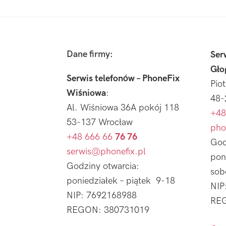
Footer
Dane firmy:
Ser
Gło
Serwis telefonów – PhoneFix
Pio
Wiśniowa
:
48-
Al. Wiśniowa 36A pokój 118
+48
53-137 Wrocław
pho
+48 666 66
76 76
God
serwis@phonefix.pl
pon
Godziny otwarcia:
sob
poniedziałek – piątek 9-18
NIP
NIP: 7692168988
REG
REGON: 380731019