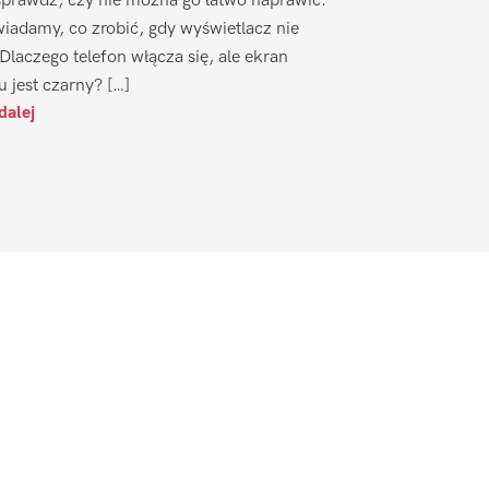
sprawdź, czy nie można go łatwo naprawić.
iadamy, co zrobić, gdy wyświetlacz nie
 Dlaczego telefon włącza się, ale ekran
u jest czarny? […]
dalej