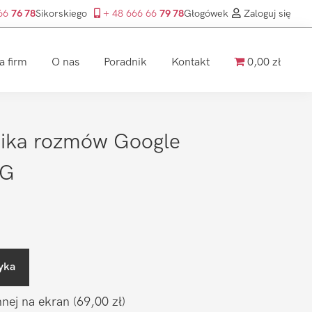
 66
76 78
Sikorskiego
+ 48 666 66
79 78
Głogówek
Zaloguj się
a firm
O nas
Poradnik
Kontakt
0,00 zł
ika rozmów Google
5G
yka
nnej na ekran
(69,00 zł)