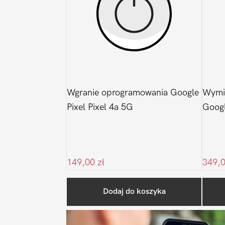
Wgranie oprogramowania Google
Wymia
Pixel Pixel 4a 5G
Googl
149,00
zł
349,
Dodaj do koszyka