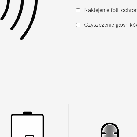
rozmów
Naklejenie folii och
Google
Pixel
Czyszczenie głośnikó
Pixel
4a
5G