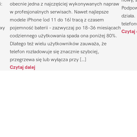
nowy, 
i:
obecnie jedna z najczęściej wykonywanych napraw
Podpow
w profesjonalnych serwisach. Nawet najlepsze
działa.
modele iPhone (od 11 do 16) tracą z czasem
telefon
axy
pojemność baterii – zazwyczaj po 18–36 miesiącach
Czytaj 
codziennego użytkowania spada ona poniżej 80%.
Dlatego też wielu użytkowników zauważa, że
telefon rozładowuje się znacznie szybciej,
przegrzewa się lub wyłącza przy […]
Czytaj dalej