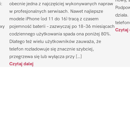
nowy, 
i:
obecnie jedna z najczęściej wykonywanych napraw
Podpow
w profesjonalnych serwisach. Nawet najlepsze
działa.
modele iPhone (od 11 do 16) tracą z czasem
telefon
axy
pojemność baterii – zazwyczaj po 18–36 miesiącach
Czytaj 
codziennego użytkowania spada ona poniżej 80%.
Dlatego też wielu użytkowników zauważa, że
telefon rozładowuje się znacznie szybciej,
przegrzewa się lub wyłącza przy […]
Czytaj dalej