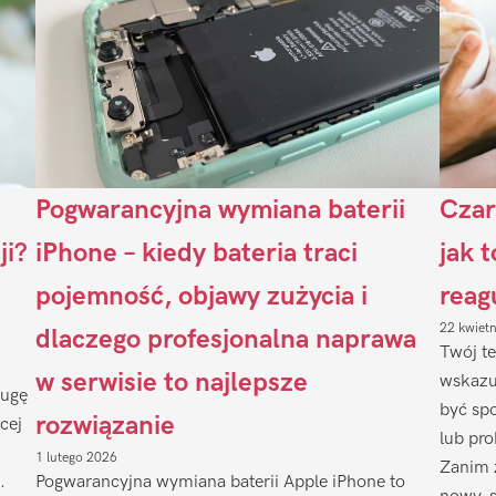
Pogwarancyjna wymiana baterii
Czar
ji?
iPhone – kiedy bateria traci
jak 
pojemność, objawy zużycia i
reag
22 kwiet
dlaczego profesjonalna naprawa
Twój te
w serwisie to najlepsze
wskazu
ługę
być sp
rozwiązanie
cej
lub pr
1 lutego 2026
Zanim 
.
Pogwarancyjna wymiana baterii Apple iPhone to