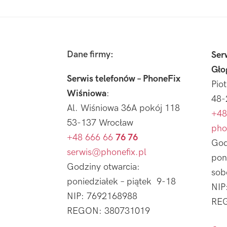
Footer
Dane firmy:
Ser
Gło
Serwis telefonów – PhoneFix
Pio
Wiśniowa
:
48-
Al. Wiśniowa 36A pokój 118
+48
53-137 Wrocław
pho
+48 666 66
76 76
God
serwis@phonefix.pl
pon
Godziny otwarcia:
sob
poniedziałek – piątek 9-18
NIP
NIP: 7692168988
REG
REGON: 380731019