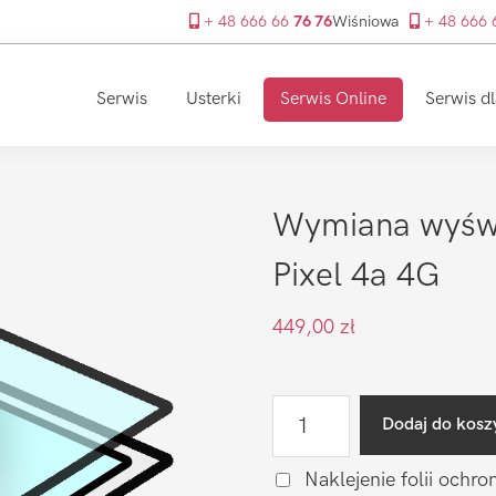
+ 48 666 66
76 76
Wiśniowa
+ 48 666
Serwis
Usterki
Serwis Online
Serwis dl
Wymiana wyświ
Pixel 4a 4G
449,00
zł
ilość
Dodaj do kosz
Wymiana
wyświetlacza
Naklejenie folii ochro