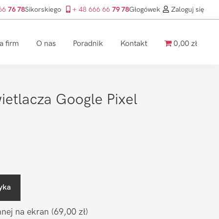
 66
76 78
Sikorskiego
+ 48 666 66
79 78
Głogówek
Zaloguj się
a firm
O nas
Poradnik
Kontakt
0,00 zł
etlacza Google Pixel
yka
nnej na ekran
(69,00 zł)