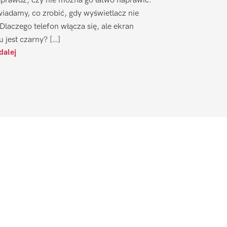
sprawdź, czy nie można go łatwo naprawić.
iadamy, co zrobić, gdy wyświetlacz nie
 Dlaczego telefon włącza się, ale ekran
u jest czarny? […]
dalej