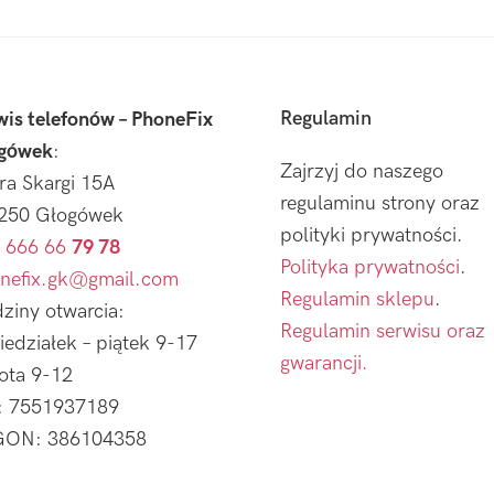
Regulamin
wis telefonów – PhoneFix
gówek
:
Zajrzyj do naszego
tra Skargi 15A
regulaminu strony oraz
250 Głogówek
polityki prywatności.
 666 66
79 78
Polityka prywatności
.
nefix.gk@gmail.com
Regulamin sklepu
.
ziny otwarcia:
Regulamin serwisu oraz
iedziałek – piątek 9-17
gwarancji.
ota 9-12
: 7551937189
ON: 386104358