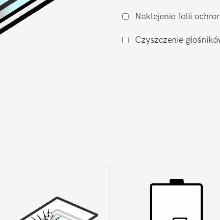
Google
Naklejenie folii och
Pixel
Pixel
Czyszczenie głośnikó
4a
4G