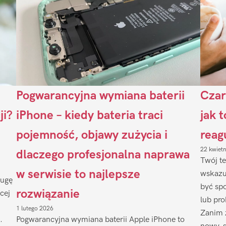
Pogwarancyjna wymiana baterii
Czar
ji?
iPhone – kiedy bateria traci
jak 
pojemność, objawy zużycia i
reag
22 kwiet
dlaczego profesjonalna naprawa
Twój te
w serwisie to najlepsze
wskazu
ługę
być sp
rozwiązanie
cej
lub pr
1 lutego 2026
Zanim 
.
Pogwarancyjna wymiana baterii Apple iPhone to