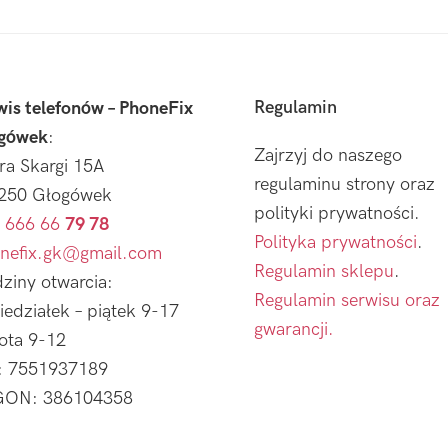
Regulamin
wis telefonów – PhoneFix
gówek
:
Zajrzyj do naszego
tra Skargi 15A
regulaminu strony oraz
250 Głogówek
polityki prywatności.
 666 66
79 78
Polityka prywatności
.
nefix.gk@gmail.com
Regulamin sklepu
.
ziny otwarcia:
Regulamin serwisu oraz
iedziałek – piątek 9-17
gwarancji.
ota 9-12
: 7551937189
ON: 386104358