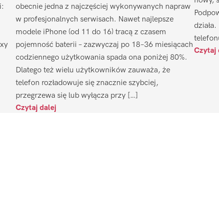
nowy, 
i:
obecnie jedna z najczęściej wykonywanych napraw
Podpow
w profesjonalnych serwisach. Nawet najlepsze
działa.
modele iPhone (od 11 do 16) tracą z czasem
telefon
axy
pojemność baterii – zazwyczaj po 18–36 miesiącach
Czytaj 
codziennego użytkowania spada ona poniżej 80%.
Dlatego też wielu użytkowników zauważa, że
telefon rozładowuje się znacznie szybciej,
przegrzewa się lub wyłącza przy […]
Czytaj dalej