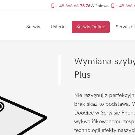
+ 48 666 66
76 76
Wiśniowa
+ 48 666
Serwis
Usterki
Serwis Online
Serwis dl
Wymiana szyby
Plus
Nie rezygnuj z perfekcyjn
brak skaz to podstawa. 
DooGee w Serwisie PhoneF
wykwalifikowanemu zespo
technologii efekty naszy