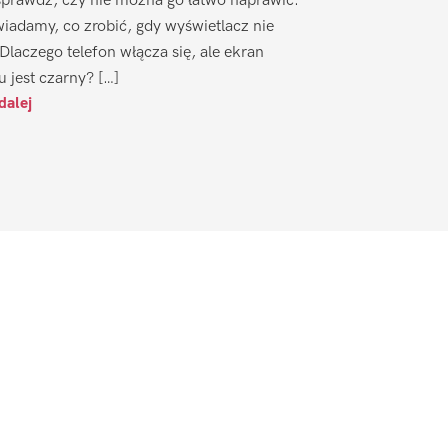
sprawdź, czy nie można go łatwo naprawić.
iadamy, co zrobić, gdy wyświetlacz nie
 Dlaczego telefon włącza się, ale ekran
u jest czarny? […]
dalej