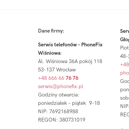
Footer
Dane firmy:
Ser
Gło
Serwis telefonów – PhoneFix
Pio
Wiśniowa
:
48-
Al. Wiśniowa 36A pokój 118
+48
53-137 Wrocław
pho
+48 666 66
76 76
God
serwis@phonefix.pl
pon
Godziny otwarcia:
sob
poniedziałek – piątek 9-18
NIP
NIP: 7692168988
REG
REGON: 380731019