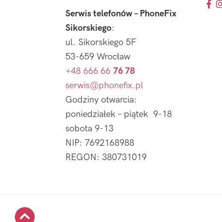
Serwis telefonów – PhoneFix
Sikorskiego
:
ul. Sikorskiego 5F
53-659 Wrocław
+48 666 66
76 78
serwis@phonefix.pl
Godziny otwarcia:
poniedziałek – piątek 9-18
sobota 9-13
NIP: 7692168988
REGON: 380731019