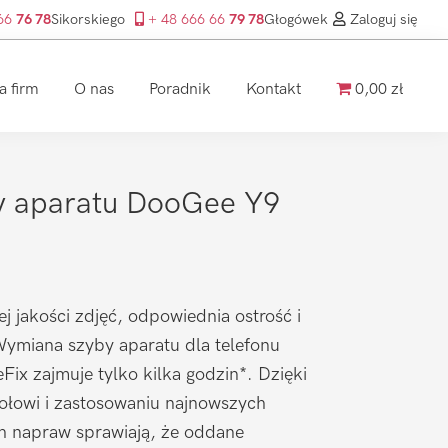
 66
76 78
Sikorskiego
+ 48 666 66
79 78
Głogówek
Zaloguj się
a firm
O nas
Poradnik
Kontakt
0,00 zł
 aparatu DooGee Y9
ej jakości zdjęć, odpowiednia ostrość i
Wymiana szyby aparatu dla telefonu
ix zajmuje tylko kilka godzin*. Dzięki
łowi i zastosowaniu najnowszych
ch napraw sprawiają, że oddane