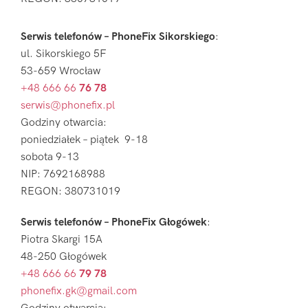
Serwis telefonów – PhoneFix Sikorskiego
:
ul. Sikorskiego 5F
53-659 Wrocław
+48 666 66
76 78
serwis@phonefix.pl
Godziny otwarcia:
poniedziałek – piątek 9-18
sobota 9-13
NIP: 7692168988
REGON: 380731019
Serwis telefonów – PhoneFix Głogówek
:
Piotra Skargi 15A
48-250 Głogówek
+48 666 66
79 78
phonefix.gk@gmail.com