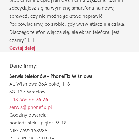
problemami z oprogramowaniem urządzenia. Zanim
zdecydujesz się na wymianę smartfona na nowy,
sprawdź, czy nie można go łatwo naprawić.
Podpowiadamy, co zrobić, gdy wyświetlacz nie działa.
Dlaczego telefon włącza się, ale ekran telefonu jest
czarny? […]
Czytaj dalej
Footer
Dane firmy:
Serwis telefonów – PhoneFix Wiśniowa
:
Al. Wiśniowa 36A pokój 118
53-137 Wrocław
+48 666 66
76 76
serwis@phonefix.pl
Godziny otwarcia:
poniedziałek – piątek 9-18
NIP: 7692168988
REGON: 380731019