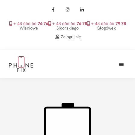
+ 48 666 66
76 76
+ 48 666 66
76 78
+ 48 666 66
79 78
Wiśniowa
Sikorskiego
Głogówek
Zaloguj się
Przejdź
Przejdź
Przejdź
do
do
do
treści
głównego
stopki
PhoneFix
paska
bocznego