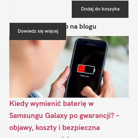
Dodaj do koszyka
Ostatnio na blogu
Pierwszy
Dowiedz się więcej
Sidebar
Kiedy wymienić baterię w
Samsungu Galaxy po gwarancji? –
objawy, koszty i bezpieczna