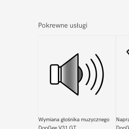
Pokrewne usługi
Wymiana głośnika muzycznego
Napra
DooGee V31 GT
DooG