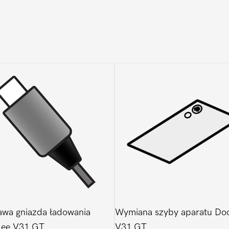
wa gniazda ładowania
Wymiana szyby aparatu Do
ee V31 GT
V31 GT