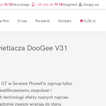
 66
76 78
Sikorskiego
+ 48 666 66
79 78
Głogówek
Zaloguj się
a firm
O nas
Poradnik
Kontakt
0,00 zł
ietlacza DooGee V31
 GT w Serwisie PhoneFix zajmuje tylko
kwalifikowanemu zespołowi i
h technologii efekty naszych napraw
ądzenie zawsze wracają do stanu