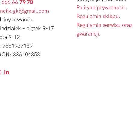
 666 66
79 78
Polityka prywatności
.
nefix.gk@gmail.com
Regulamin sklepu
.
ziny otwarcia:
Regulamin serwisu oraz
iedziałek – piątek 9-17
gwarancji.
ota 9-12
: 7551937189
ON: 386104358