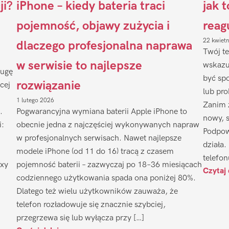
ji?
iPhone – kiedy bateria traci
jak 
pojemność, objawy zużycia i
reag
22 kwiet
dlaczego profesjonalna naprawa
Twój te
w serwisie to najlepsze
wskazu
ługę
być sp
rozwiązanie
cej
lub pr
1 lutego 2026
Zanim 
.
Pogwarancyjna wymiana baterii Apple iPhone to
nowy, 
i:
obecnie jedna z najczęściej wykonywanych napraw
Podpow
w profesjonalnych serwisach. Nawet najlepsze
działa.
modele iPhone (od 11 do 16) tracą z czasem
telefon
axy
pojemność baterii – zazwyczaj po 18–36 miesiącach
Czytaj 
codziennego użytkowania spada ona poniżej 80%.
Dlatego też wielu użytkowników zauważa, że
telefon rozładowuje się znacznie szybciej,
przegrzewa się lub wyłącza przy […]