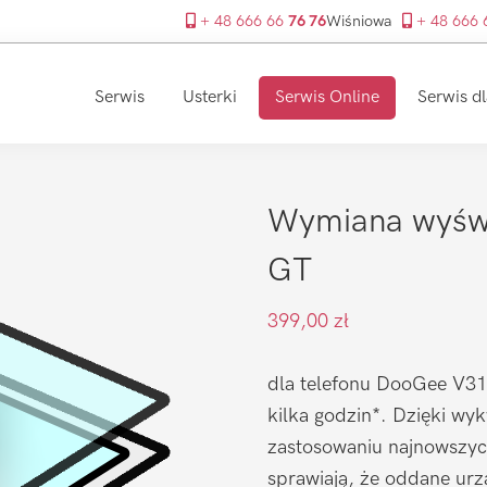
+ 48 666 66
76 76
Wiśniowa
+ 48 666
Serwis
Usterki
Serwis Online
Serwis dl
Wymiana wyśw
GT
399,00
zł
dla telefonu DooGee V31
kilka godzin*. Dzięki wy
zastosowaniu najnowszyc
sprawiają, że oddane urz