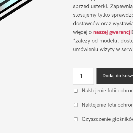
sprzed usterki. Zapewni
stosujemy tylko sprawdz
dostawców oraz wystawia
więcej o
naszej gwarancji
*zależy od modelu, doste
umówieniu wizyty w serwi
ilość
Dodaj do kosz
Wymiana
wyświetlacza
Naklejenie folii ochro
DooGee
Naklejenie folii och
V31
GT
Czyszczenie głośnikó