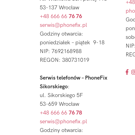
+48
53-137 Wrocław
pho
+48 666 66
76 76
God
serwis@phonefix.pl
pon
Godziny otwarcia:
sob
poniedziałek – piątek 9-18
NIP
NIP: 7692168988
REG
REGON: 380731019
Serwis telefonów – PhoneFix
Sikorskiego
:
ul. Sikorskiego 5F
53-659 Wrocław
+48 666 66
76 78
serwis@phonefix.pl
Godziny otwarcia: