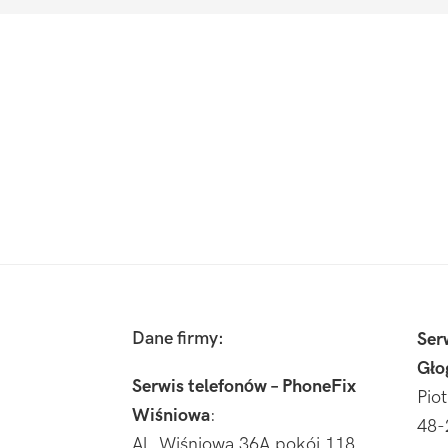
Footer
Dane firmy:
Ser
Gło
Serwis telefonów – PhoneFix
Pio
Wiśniowa
:
48-
Al. Wiśniowa 36A pokój 118