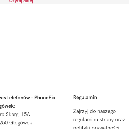
Czytaj dalej
Regulamin
wis telefonów – PhoneFix
gówek
:
Zajrzyj do naszego
tra Skargi 15A
regulaminu strony oraz
250 Głogówek
polityki prywatności.