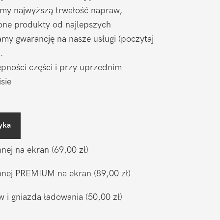
amy najwyższą trwałość napraw,
one produkty od najlepszych
my gwarancję na nasze usługi (poczytaj
).
pności części i przy uprzednim
sie
yka
nnej na ekran
(69,00 zł)
ronnej PREMIUM na ekran
(89,00 zł)
w i gniazda ładowania
(50,00 zł)