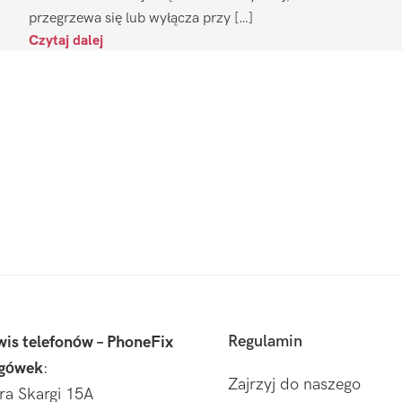
przegrzewa się lub wyłącza przy […]
Czytaj dalej
Regulamin
wis telefonów – PhoneFix
gówek
:
Zajrzyj do naszego
tra Skargi 15A