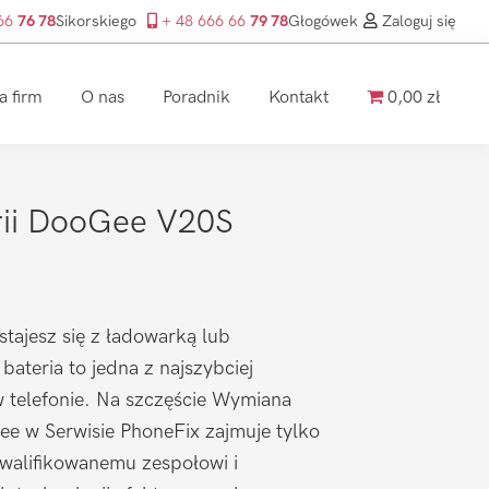
 66
76 78
Sikorskiego
+ 48 666 66
79 78
Głogówek
Zaloguj się
a firm
O nas
Poradnik
Kontakt
0,00 zł
ii DooGee V20S
stajesz się z ładowarką lub
ateria to jedna z najszybciej
w telefonie. Na szczęście Wymiana
Gee w Serwisie PhoneFix zajmuje tylko
kwalifikowanemu zespołowi i