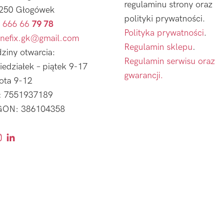
regulaminu strony oraz
250 Głogówek
polityki prywatności.
 666 66
79 78
Polityka prywatności
.
nefix.gk@gmail.com
Regulamin sklepu
.
ziny otwarcia:
Regulamin serwisu oraz
iedziałek – piątek 9-17
gwarancji.
ota 9-12
: 7551937189
ON: 386104358