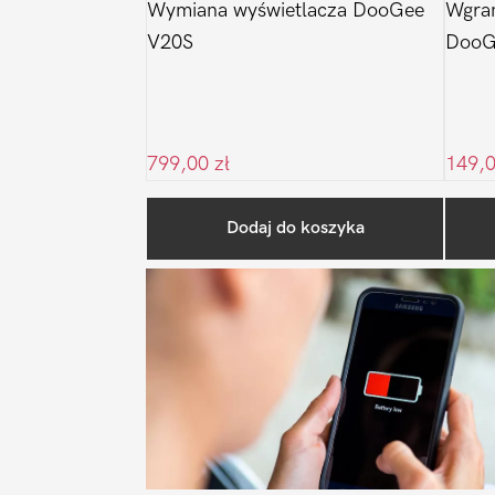
Wymiana wyświetlacza DooGee
Wgra
V20S
DooG
799,00
zł
149,
Dodaj do koszyka