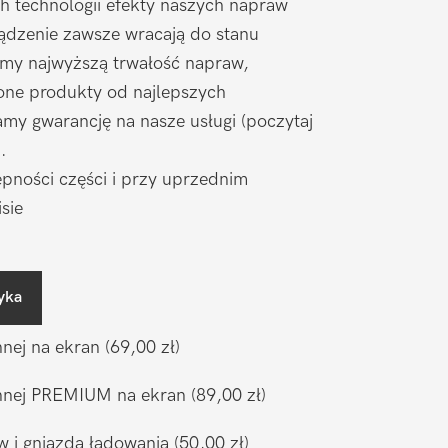
h technologii efekty naszych napraw
ądzenie zawsze wracają do stanu
amy najwyższą trwałość napraw,
one produkty od najlepszych
my gwarancję na nasze usługi (poczytaj
).
pności części i przy uprzednim
sie
yka
nnej na ekran
(69,00 zł)
ronnej PREMIUM na ekran
(89,00 zł)
w i gniazda ładowania
(50,00 zł)