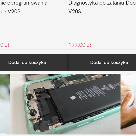
nie oprogramowania
Diagnostyka po zalaniu Do
ee V20S
V20S
00
zł
199,00
zł
Ostatnio na blogu
Dodaj do koszyka
Dodaj do koszyka