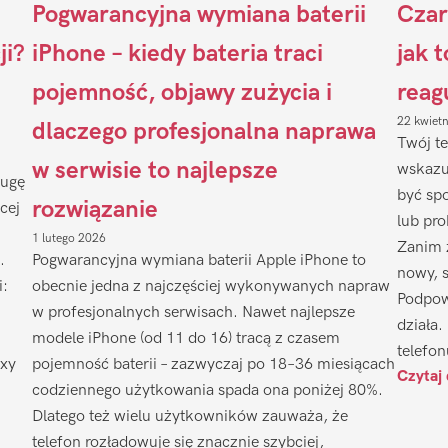
Pogwarancyjna wymiana baterii
Czar
ji?
iPhone – kiedy bateria traci
jak 
pojemność, objawy zużycia i
reag
22 kwiet
dlaczego profesjonalna naprawa
Twój te
w serwisie to najlepsze
wskazu
ługę
być sp
rozwiązanie
cej
lub pr
1 lutego 2026
Zanim 
.
Pogwarancyjna wymiana baterii Apple iPhone to
nowy, 
i:
obecnie jedna z najczęściej wykonywanych napraw
Podpow
w profesjonalnych serwisach. Nawet najlepsze
działa.
modele iPhone (od 11 do 16) tracą z czasem
telefon
axy
pojemność baterii – zazwyczaj po 18–36 miesiącach
Czytaj 
codziennego użytkowania spada ona poniżej 80%.
Dlatego też wielu użytkowników zauważa, że
telefon rozładowuje się znacznie szybciej,