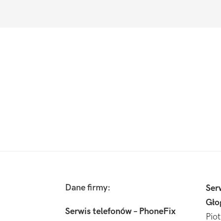
Footer
Dane firmy:
Ser
Gło
Serwis telefonów – PhoneFix
Pio