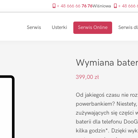
+ 48 666 66
76 76
Wiśniowa
+ 48 666
Serwis
Usterki
Serwis Online
Serwis dl
Wymiana bater
399,00
zł
Od jakiegoś czasu nie roz
powerbankiem? Niestety, b
zużywających się części 
baterii dla telefonu Doo
kilka godzin*. Dzięki wy