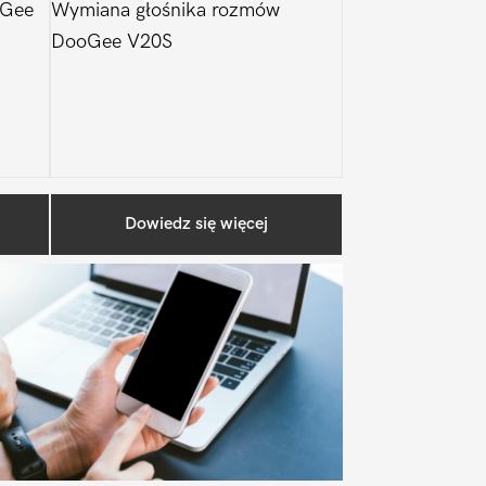
oGee
Wymiana głośnika rozmów
DooGee V20S
Pierwszy
Dowiedz się więcej
Sidebar