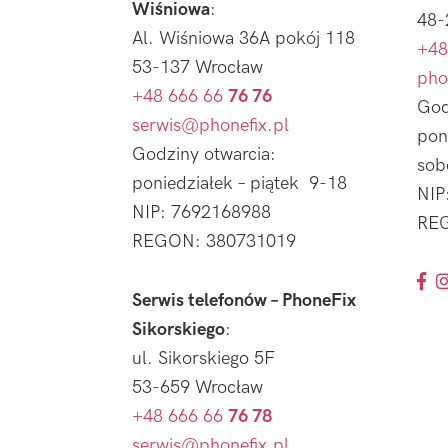
Wiśniowa
:
48-
Al. Wiśniowa 36A pokój 118
+48
53-137 Wrocław
pho
+48 666 66
76 76
God
serwis@phonefix.pl
pon
Godziny otwarcia:
sob
poniedziałek – piątek 9-18
NIP
NIP: 7692168988
REG
REGON: 380731019
Serwis telefonów – PhoneFix
Sikorskiego
:
ul. Sikorskiego 5F
53-659 Wrocław
+48 666 66
76 78
serwis@phonefix.pl