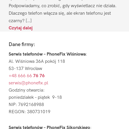
Podpowiadamy, co zrobić, gdy wyświetlacz nie działa.
Dlaczego telefon włącza się, ale ekran telefonu jest
czarny? […]
Czytaj dalej
Footer
Dane firmy:
Serwis telefonów – PhoneFix Wiśniowa
:
Al. Wiśniowa 36A pokój 118
53-137 Wrocław
+48 666 66
76 76
serwis@phonefix.pl
Godziny otwarcia:
poniedziałek – piątek 9-18
NIP: 7692168988
REGON: 380731019
Serwis telefonów – PhoneFix Sikorskiego
: