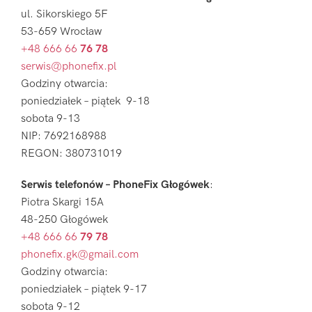
ul. Sikorskiego 5F
53-659 Wrocław
+48 666 66
76 78
serwis@phonefix.pl
Godziny otwarcia:
poniedziałek – piątek 9-18
sobota 9-13
NIP: 7692168988
REGON: 380731019
Serwis telefonów – PhoneFix Głogówek
:
Piotra Skargi 15A
48-250 Głogówek
+48 666 66
79 78
phonefix.gk@gmail.com
Godziny otwarcia:
poniedziałek – piątek 9-17
sobota 9-12