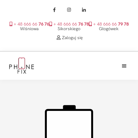
+ 48 666 66
76 76
+ 48 666 66
76 78
+ 48 666 66
79 78
Wiśniowa
Sikorskiego
Głogówek
Zaloguj się
Przejdź
Przejdź
Przejdź
do
do
do
treści
głównego
stopki
PhoneFix
paska
bocznego