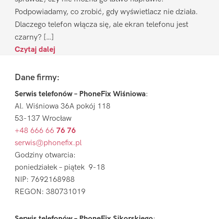
Podpowiadamy, co zrobić, gdy wyświetlacz nie działa.
Dlaczego telefon włącza się, ale ekran telefonu jest
czarny? […]
Czytaj dalej
Footer
Dane firmy:
Serwis telefonów – PhoneFix Wiśniowa
:
Al. Wiśniowa 36A pokój 118
53-137 Wrocław
+48 666 66
76 76
serwis@phonefix.pl
Godziny otwarcia:
poniedziałek – piątek 9-18
NIP: 7692168988
REGON: 380731019
Serwis telefonów – PhoneFix Sikorskiego
: