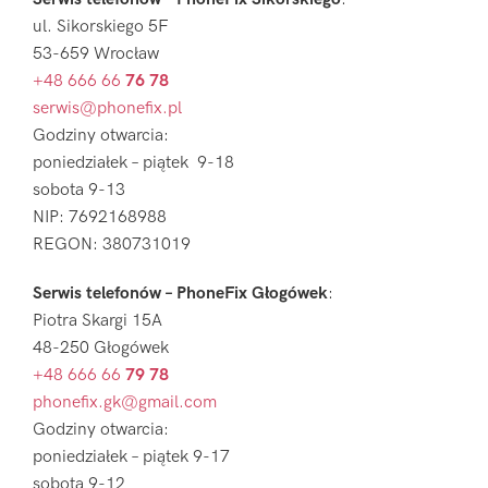
ul. Sikorskiego 5F
53-659 Wrocław
+48 666 66
76 78
serwis@phonefix.pl
Godziny otwarcia:
poniedziałek – piątek 9-18
sobota 9-13
NIP: 7692168988
REGON: 380731019
Serwis telefonów – PhoneFix Głogówek
:
Piotra Skargi 15A
48-250 Głogówek
+48 666 66
79 78
phonefix.gk@gmail.com
Godziny otwarcia:
poniedziałek – piątek 9-17
sobota 9-12