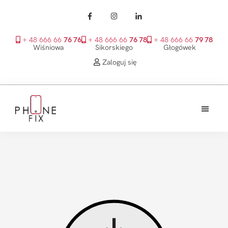
+ 48 666 66
76 76
+ 48 666 66
76 78
+ 48 666 66
79 78
Wiśniowa
Sikorskiego
Głogówek
Zaloguj się
Przejdź
Przejdź
Przejdź
do
do
do
treści
głównego
stopki
PhoneFix
paska
bocznego