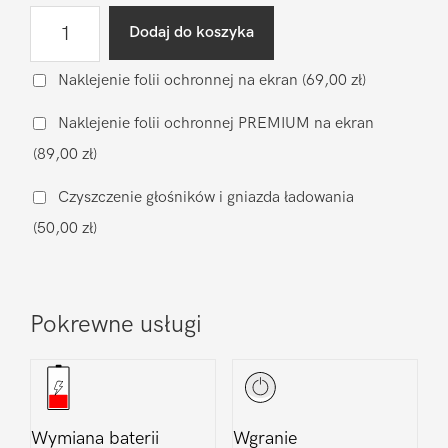
ilość
Dodaj do koszyka
Diagnostyka
po
Naklejenie folii ochronnej na ekran
(69,00 zł)
zalaniu
Naklejenie folii ochronnej PREMIUM na ekran
DooGee
(89,00 zł)
V10
Czyszczenie głośników i gniazda ładowania
(50,00 zł)
Pokrewne usługi
Wymiana baterii
Wgranie