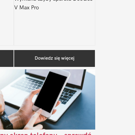
V Max Pro
Pierwszy
Dowiedz się więcej
Sidebar