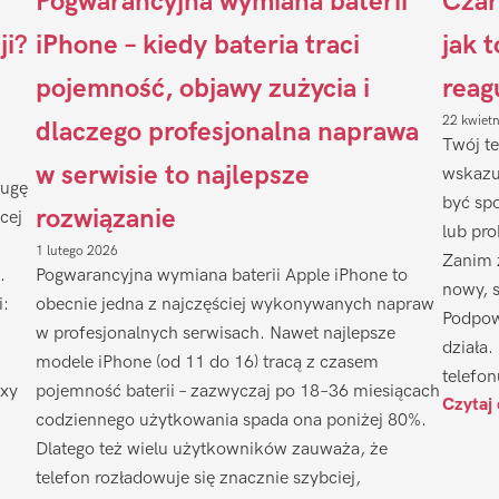
Pogwarancyjna wymiana baterii
Czar
ji?
iPhone – kiedy bateria traci
jak 
pojemność, objawy zużycia i
reag
22 kwiet
dlaczego profesjonalna naprawa
Twój te
w serwisie to najlepsze
wskazu
ługę
być sp
rozwiązanie
cej
lub pr
1 lutego 2026
Zanim 
.
Pogwarancyjna wymiana baterii Apple iPhone to
nowy, 
i:
obecnie jedna z najczęściej wykonywanych napraw
Podpow
w profesjonalnych serwisach. Nawet najlepsze
działa.
modele iPhone (od 11 do 16) tracą z czasem
telefon
axy
pojemność baterii – zazwyczaj po 18–36 miesiącach
Czytaj 
codziennego użytkowania spada ona poniżej 80%.
Dlatego też wielu użytkowników zauważa, że
telefon rozładowuje się znacznie szybciej,