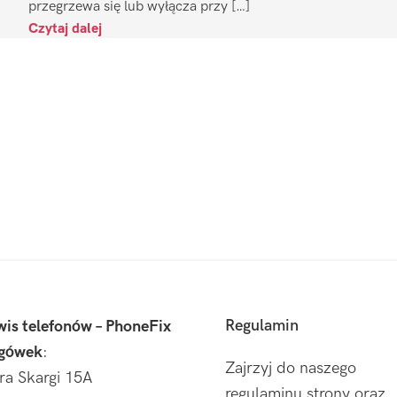
przegrzewa się lub wyłącza przy […]
Czytaj dalej
Regulamin
wis telefonów – PhoneFix
gówek
:
Zajrzyj do naszego
tra Skargi 15A
regulaminu strony oraz