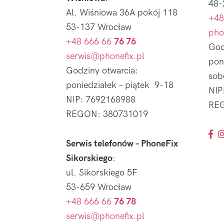
48-
Al. Wiśniowa 36A pokój 118
+48
53-137 Wrocław
pho
+48 666 66
76 76
God
serwis@phonefix.pl
pon
Godziny otwarcia:
sob
poniedziałek – piątek 9-18
NIP
NIP: 7692168988
REG
REGON: 380731019
Serwis telefonów – PhoneFix
Sikorskiego
:
ul. Sikorskiego 5F
53-659 Wrocław
+48 666 66
76 78
serwis@phonefix.pl