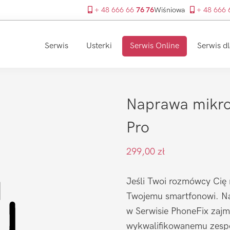
+ 48 666 66
76 76
Wiśniowa
+ 48 666
Serwis
Usterki
Serwis Online
Serwis dl
Naprawa mikr
Pro
299,00
zł
Jeśli Twoi rozmówcy Cię 
Twojemu smartfonowi. N
w Serwisie PhoneFix zajmu
wykwalifikowanemu zespo