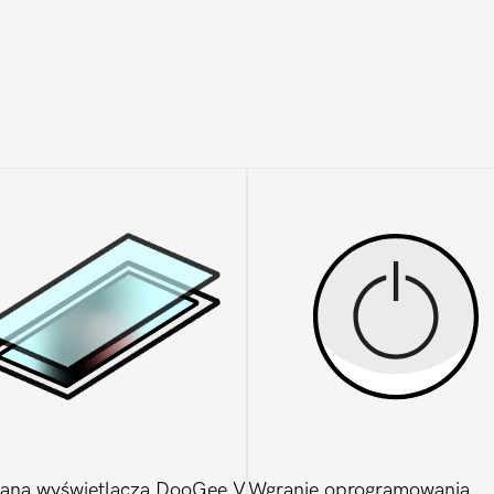
ana wyświetlacza DooGee V
Wgranie oprogramowania