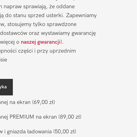
ch napraw sprawiają, że oddane
ją do stanu sprzed usterki. Zapewniamy
aw, stosujemy tylko sprawdzone
 dostawców oraz wystawiamy gwarancję
 więcej o
naszej gwarancji
).
pności części i przy uprzednim
sie
yka
nnej na ekran
(69,00 zł)
ronnej PREMIUM na ekran
(89,00 zł)
w i gniazda ładowania
(50,00 zł)