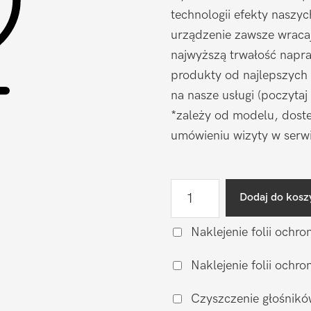
technologii efekty naszy
urządzenie zawsze wraca
najwyższą trwałość napr
produkty od najlepszych
na nasze usługi (poczytaj
*zależy od modelu, doste
umówieniu wizyty w serwi
ilość
Dodaj do kosz
Naprawa
mikrofonu
Naklejenie folii ochro
DooGee
Naklejenie folii och
V
Max
Czyszczenie głośnikó
Pro