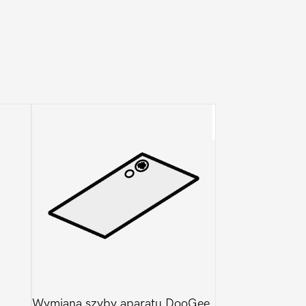
Wymiana szyby aparatu DooGee