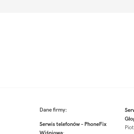
Footer
Dane firmy:
Ser
Gło
Serwis telefonów – PhoneFix
Pio
Wiśniowa
: