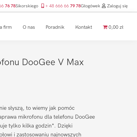
 66
76 78
Sikorskiego
+ 48 666 66
79 78
Głogówek
Zaloguj się
a firm
O nas
Poradnik
Kontakt
0,00 zł
ofonu DooGee V Max
nie słyszą, to wiemy jak pomóc
aprawa mikrofonu dla telefonu DooGee
je tylko kilka godzin*. Dzięki
łowi i zastosowaniu najnowszych