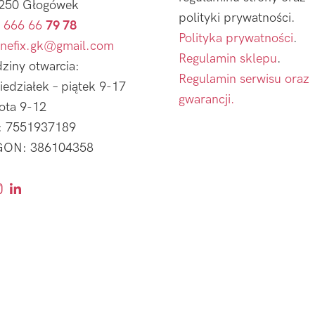
250 Głogówek
polityki prywatności.
 666 66
79 78
Polityka prywatności
.
nefix.gk@gmail.com
Regulamin sklepu
.
ziny otwarcia:
Regulamin serwisu oraz
iedziałek – piątek 9-17
gwarancji.
ota 9-12
: 7551937189
ON: 386104358