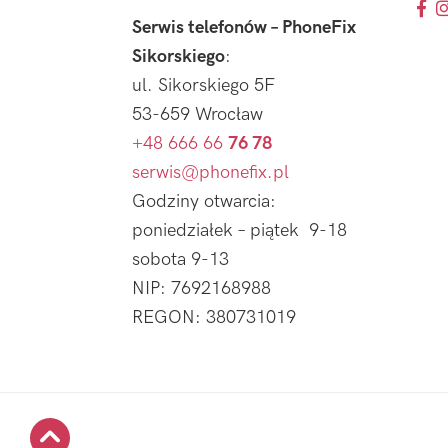
Serwis telefonów – PhoneFix
Sikorskiego
:
ul. Sikorskiego 5F
53-659 Wrocław
+48 666 66
76 78
serwis@phonefix.pl
Godziny otwarcia:
poniedziałek – piątek 9-18
sobota 9-13
NIP: 7692168988
REGON: 380731019