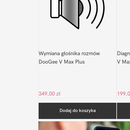
Wymiana głośnika rozmów
Diagn
DooGee V Max Plus
V Max
349,00
zł
199,
Dodaj do koszyka