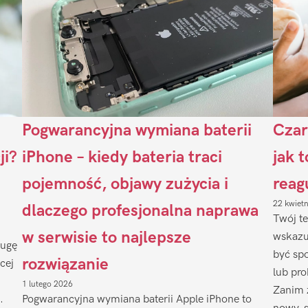
Pogwarancyjna wymiana baterii
Czar
ji?
iPhone – kiedy bateria traci
jak 
pojemność, objawy zużycia i
reag
22 kwiet
dlaczego profesjonalna naprawa
Twój te
w serwisie to najlepsze
wskazu
ługę
być sp
rozwiązanie
cej
lub pr
1 lutego 2026
Zanim 
.
Pogwarancyjna wymiana baterii Apple iPhone to