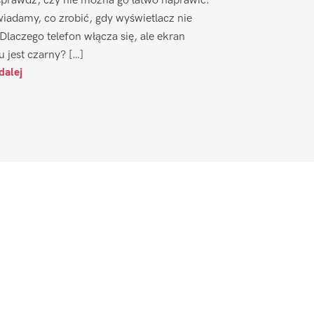
sprawdź, czy nie można go łatwo naprawić.
iadamy, co zrobić, gdy wyświetlacz nie
 Dlaczego telefon włącza się, ale ekran
u jest czarny? […]
dalej