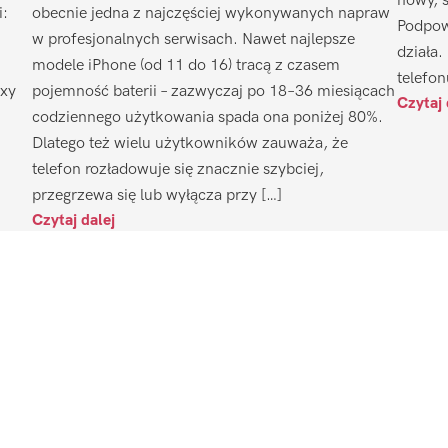
nowy, 
i:
obecnie jedna z najczęściej wykonywanych napraw
Podpow
w profesjonalnych serwisach. Nawet najlepsze
działa.
modele iPhone (od 11 do 16) tracą z czasem
telefon
axy
pojemność baterii – zazwyczaj po 18–36 miesiącach
Czytaj 
codziennego użytkowania spada ona poniżej 80%.
Dlatego też wielu użytkowników zauważa, że
telefon rozładowuje się znacznie szybciej,
przegrzewa się lub wyłącza przy […]
Czytaj dalej