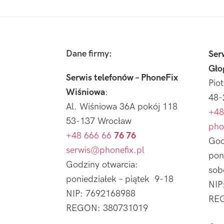
Footer
Dane firmy:
Ser
Gło
Serwis telefonów – PhoneFix
Pio
Wiśniowa
:
48-
Al. Wiśniowa 36A pokój 118
+48
53-137 Wrocław
pho
+48 666 66
76 76
God
serwis@phonefix.pl
pon
Godziny otwarcia:
sob
poniedziałek – piątek 9-18
NIP
NIP: 7692168988
REG
REGON: 380731019