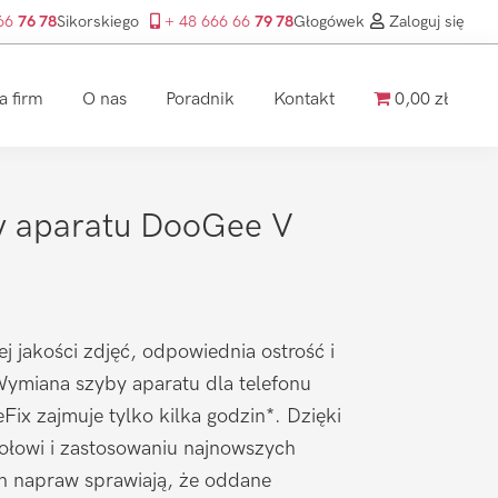
 66
76 78
Sikorskiego
+ 48 666 66
79 78
Głogówek
Zaloguj się
a firm
O nas
Poradnik
Kontakt
0,00 zł
 aparatu DooGee V
ej jakości zdjęć, odpowiednia ostrość i
Wymiana szyby aparatu dla telefonu
ix zajmuje tylko kilka godzin*. Dzięki
łowi i zastosowaniu najnowszych
ch napraw sprawiają, że oddane