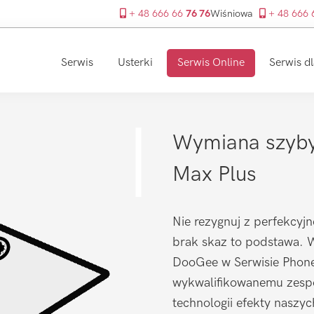
+ 48 666 66
76 76
Wiśniowa
+ 48 666
Serwis
Usterki
Serwis Online
Serwis dl
Wymiana szyby
Max Plus
Nie rezygnuj z perfekcyjn
brak skaz to podstawa. 
DooGee w Serwisie PhoneF
wykwalifikowanemu zespo
technologii efekty naszy