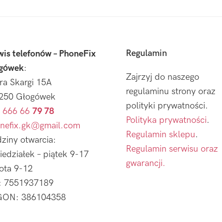
Regulamin
wis telefonów – PhoneFix
gówek
:
Zajrzyj do naszego
tra Skargi 15A
regulaminu strony oraz
250 Głogówek
polityki prywatności.
 666 66
79 78
Polityka prywatności
.
nefix.gk@gmail.com
Regulamin sklepu
.
ziny otwarcia:
Regulamin serwisu oraz
iedziałek – piątek 9-17
gwarancji.
ota 9-12
: 7551937189
ON: 386104358