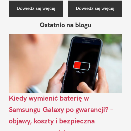
Dowiedz się więcej
Dowiedz się więcej
Ostatnio na blogu
Pierwszy
Sidebar
Kiedy wymienić baterię w
Samsungu Galaxy po gwarancji? –
objawy, koszty i bezpieczna