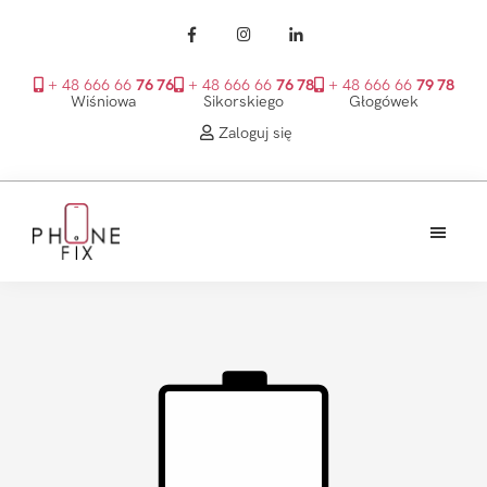
+ 48 666 66
76 76
+ 48 666 66
76 78
+ 48 666 66
79 78
Wiśniowa
Sikorskiego
Głogówek
Zaloguj się
Przejdź
Przejdź
Przejdź
do
do
do
treści
głównego
stopki
PhoneFix
paska
bocznego