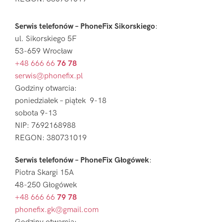
Serwis telefonów – PhoneFix Sikorskiego
:
ul. Sikorskiego 5F
53-659 Wrocław
+48 666 66
76 78
serwis@phonefix.pl
Godziny otwarcia:
poniedziałek – piątek 9-18
sobota 9-13
NIP: 7692168988
REGON: 380731019
Serwis telefonów – PhoneFix Głogówek
:
Piotra Skargi 15A
48-250 Głogówek
+48 666 66
79 78
phonefix.gk@gmail.com