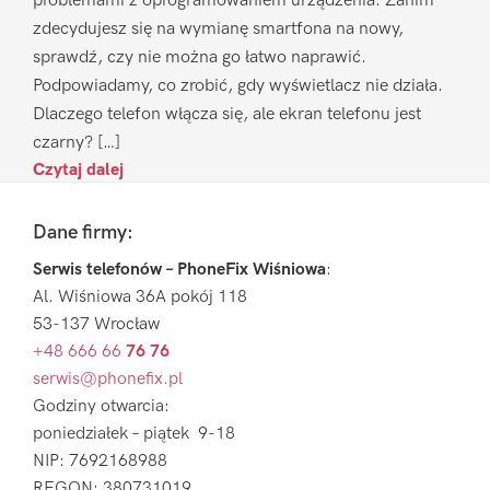
problemami z oprogramowaniem urządzenia. Zanim
zdecydujesz się na wymianę smartfona na nowy,
sprawdź, czy nie można go łatwo naprawić.
Podpowiadamy, co zrobić, gdy wyświetlacz nie działa.
Dlaczego telefon włącza się, ale ekran telefonu jest
czarny? […]
Czytaj dalej
Footer
Dane firmy:
Serwis telefonów – PhoneFix Wiśniowa
:
Al. Wiśniowa 36A pokój 118
53-137 Wrocław
+48 666 66
76 76
serwis@phonefix.pl
Godziny otwarcia:
poniedziałek – piątek 9-18
NIP: 7692168988
REGON: 380731019