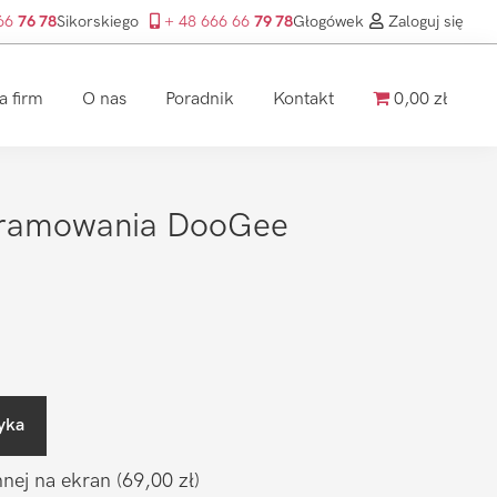
 66
76 78
Sikorskiego
+ 48 666 66
79 78
Głogówek
Zaloguj się
a firm
O nas
Poradnik
Kontakt
0,00 zł
gramowania DooGee
yka
nnej na ekran
(69,00 zł)