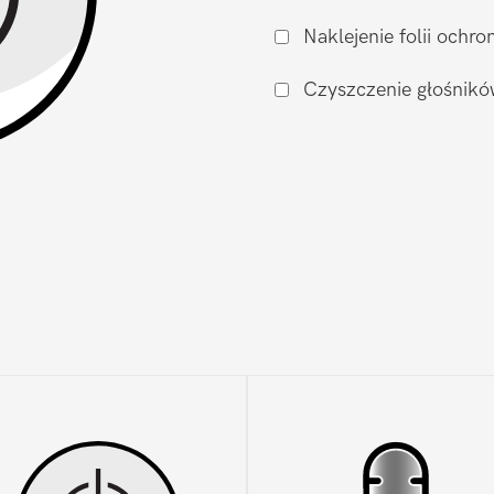
DooGee
Naklejenie folii och
N50
Pro
Czyszczenie głośnikó