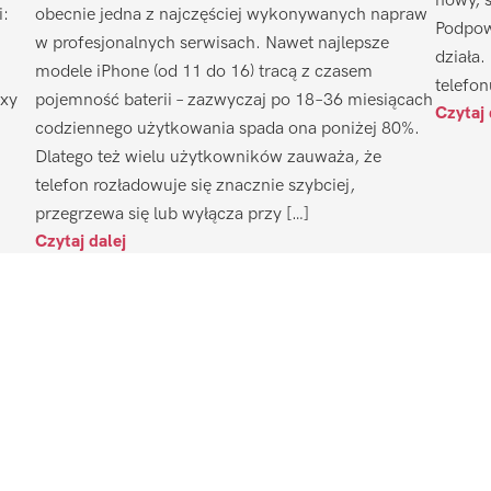
nowy, 
i:
obecnie jedna z najczęściej wykonywanych napraw
Podpow
w profesjonalnych serwisach. Nawet najlepsze
działa.
modele iPhone (od 11 do 16) tracą z czasem
telefon
axy
pojemność baterii – zazwyczaj po 18–36 miesiącach
Czytaj 
codziennego użytkowania spada ona poniżej 80%.
Dlatego też wielu użytkowników zauważa, że
telefon rozładowuje się znacznie szybciej,
przegrzewa się lub wyłącza przy […]
Czytaj dalej