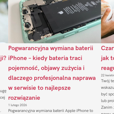
Pogwarancyjna wymiana baterii
Czar
ji?
iPhone – kiedy bateria traci
jak 
pojemność, objawy zużycia i
reag
22 kwiet
dlaczego profesjonalna naprawa
Twój te
w serwisie to najlepsze
wskazu
ługę
być sp
rozwiązanie
cej
lub pr
1 lutego 2026
Zanim 
.
Pogwarancyjna wymiana baterii Apple iPhone to