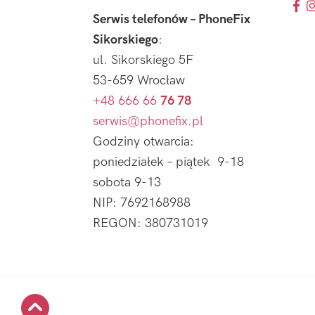
Serwis telefonów – PhoneFix
Sikorskiego
:
ul. Sikorskiego 5F
53-659 Wrocław
+48 666 66
76 78
serwis@phonefix.pl
Godziny otwarcia:
poniedziałek – piątek 9-18
sobota 9-13
NIP: 7692168988
REGON: 380731019