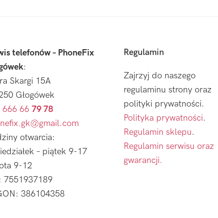
Regulamin
wis telefonów – PhoneFix
gówek
:
Zajrzyj do naszego
tra Skargi 15A
regulaminu strony oraz
250 Głogówek
polityki prywatności.
 666 66
79 78
Polityka prywatności
.
nefix.gk@gmail.com
Regulamin sklepu
.
ziny otwarcia:
Regulamin serwisu oraz
iedziałek – piątek 9-17
gwarancji.
ota 9-12
: 7551937189
ON: 386104358