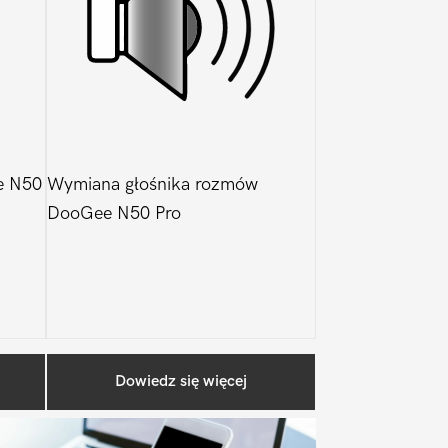
e N50
Wymiana głośnika rozmów
DooGee N50 Pro
Pierwszy
Dowiedz się więcej
Sidebar