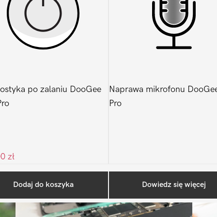
ostyka po zalaniu DooGee
Naprawa mikrofonu DooGe
Pro
Pro
00
zł
Ostatnio na blogu
Dodaj do koszyka
Dowiedz się więcej