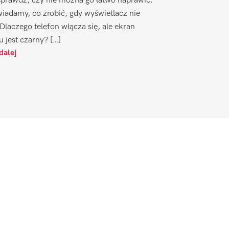
sprawdź, czy nie można go łatwo naprawić.
iadamy, co zrobić, gdy wyświetlacz nie
 Dlaczego telefon włącza się, ale ekran
u jest czarny? […]
dalej