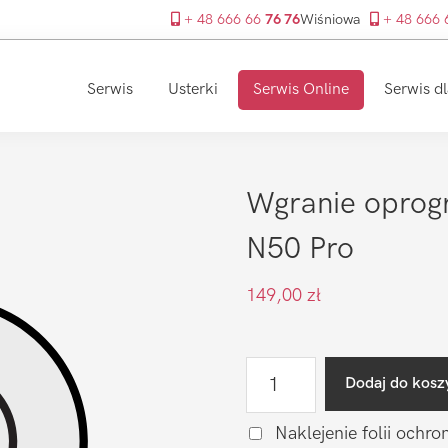
+ 48 666 66
76 76
Wiśniowa
+ 48 666
Serwis
Usterki
Serwis Online
Serwis dl
Wgranie opro
N50 Pro
149,00
zł
ilość
Dodaj do kosz
Wgranie
oprogramowania
Naklejenie folii ochro