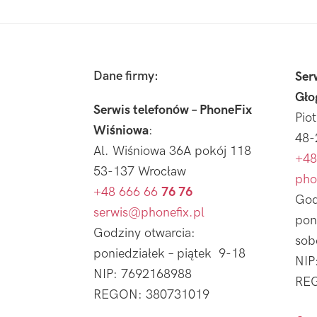
Footer
Dane firmy:
Ser
Gło
Serwis telefonów – PhoneFix
Pio
Wiśniowa
:
48-
Al. Wiśniowa 36A pokój 118
+48
53-137 Wrocław
pho
+48 666 66
76 76
God
serwis@phonefix.pl
pon
Godziny otwarcia:
sob
poniedziałek – piątek 9-18
NIP
NIP: 7692168988
REG
REGON: 380731019