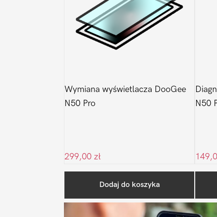
Wymiana wyświetlacza DooGee
Diagn
N50 Pro
N50 
299,00
zł
149,
Dodaj do koszyka