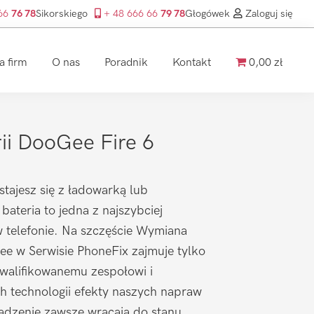
 66
76 78
Sikorskiego
+ 48 666 66
79 78
Głogówek
Zaloguj się
a firm
O nas
Poradnik
Kontakt
0,00 zł
ii DooGee Fire 6
stajesz się z ładowarką lub
ateria to jedna z najszybciej
w telefonie. Na szczęście Wymiana
Gee w Serwisie PhoneFix zajmuje tylko
kwalifikowanemu zespołowi i
h technologii efekty naszych napraw
ądzenie zawsze wracają do stanu