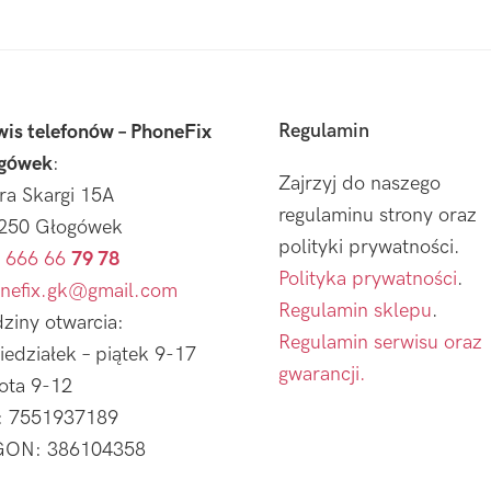
Regulamin
wis telefonów – PhoneFix
gówek
:
Zajrzyj do naszego
tra Skargi 15A
regulaminu strony oraz
250 Głogówek
polityki prywatności.
 666 66
79 78
Polityka prywatności
.
nefix.gk@gmail.com
Regulamin sklepu
.
ziny otwarcia:
Regulamin serwisu oraz
iedziałek – piątek 9-17
gwarancji.
ota 9-12
: 7551937189
ON: 386104358