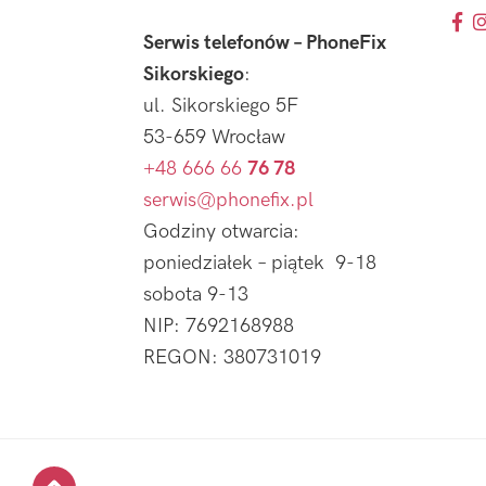
Serwis telefonów – PhoneFix
Sikorskiego
:
ul. Sikorskiego 5F
53-659 Wrocław
+48 666 66
76 78
serwis@phonefix.pl
Godziny otwarcia:
poniedziałek – piątek 9-18
sobota 9-13
NIP: 7692168988
REGON: 380731019