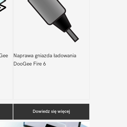
oGee
Naprawa gniazda ładowania
DooGee Fire 6
Pierwszy
Dowiedz się więcej
Sidebar