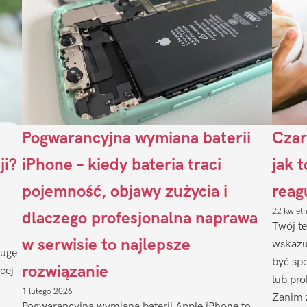
Pogwarancyjna wymiana baterii
Czar
ji?
iPhone – kiedy bateria traci
jak 
pojemność, objawy zużycia i
reag
22 kwiet
dlaczego profesjonalna naprawa
Twój te
w serwisie to najlepsze
wskazu
ługę
być sp
rozwiązanie
cej
lub pr
1 lutego 2026
Zanim 
.
Pogwarancyjna wymiana baterii Apple iPhone to