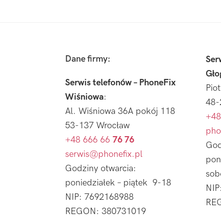
Footer
Dane firmy:
Ser
Gło
Serwis telefonów – PhoneFix
Pio
Wiśniowa
:
48-
Al. Wiśniowa 36A pokój 118
+48
53-137 Wrocław
pho
+48 666 66
76 76
God
serwis@phonefix.pl
pon
Godziny otwarcia:
sob
poniedziałek – piątek 9-18
NIP
NIP: 7692168988
REG
REGON: 380731019