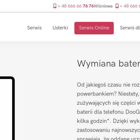
+ 48 666 66
76 76
Wiśniowa
+ 48 666
Serwis
Usterki
Serwis Online
Serwis dl
Wymiana bater
Od jakiegoś czasu nie roz
powerbankiem? Niestety, b
zużywających się części 
baterii dla telefonu Doo
kilka godzin*. Dzięki wy
zastosowaniu najnowszyc
sprawiają, że oddane urz