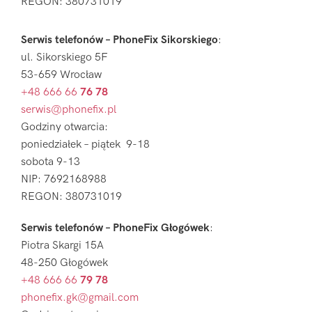
REGON: 380731019
Serwis telefonów – PhoneFix Sikorskiego
:
ul. Sikorskiego 5F
53-659 Wrocław
+48 666 66
76 78
serwis@phonefix.pl
Godziny otwarcia:
poniedziałek – piątek 9-18
sobota 9-13
NIP: 7692168988
REGON: 380731019
Serwis telefonów – PhoneFix Głogówek
:
Piotra Skargi 15A
48-250 Głogówek
+48 666 66
79 78
phonefix.gk@gmail.com