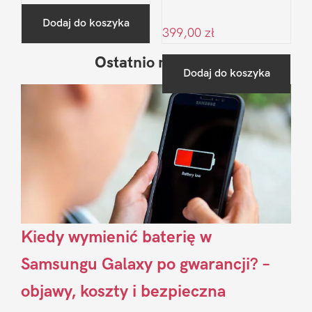
Dodaj do koszyka
399,00
zł
Ostatnio na blogu
Pierwszy
Dodaj do koszyka
Sidebar
Kiedy wymienić baterię w
Samsungu Galaxy po gwarancji? –
objawy, koszty i bezpieczna