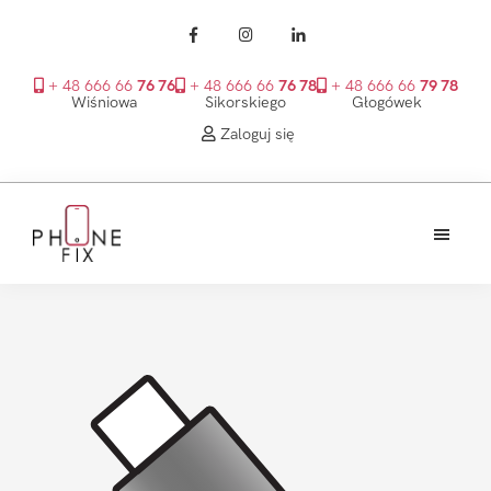
+ 48 666 66
76 76
+ 48 666 66
76 78
+ 48 666 66
79 78
Wiśniowa
Sikorskiego
Głogówek
Zaloguj się
Przejdź
Przejdź
Przejdź
do
do
do
treści
głównego
stopki
PhoneFix
paska
bocznego