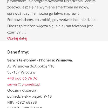
problemami z oprogramowaniem urządzenia. Zanim
zdecydujesz się na wymianę smartfona na nowy,
sprawdź, czy nie można go łatwo naprawić.
Podpowiadamy, co zrobić, gdy wyświetlacz nie działa.
Dlaczego telefon włącza się, ale ekran telefonu jest
czarny? […]
Czytaj dalej
Footer
Dane firmy:
Serwis telefonów – PhoneFix Wiśniowa
:
Al. Wiśniowa 36A pokój 118
53-137 Wrocław
+48 666 66
76 76
serwis@phonefix.pl
Godziny otwarcia:
poniedziałek – piątek 9-18
NIP: 7692168988