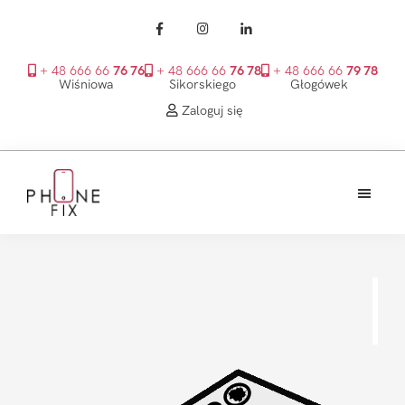
+ 48 666 66
76 76
+ 48 666 66
76 78
+ 48 666 66
79 78
Wiśniowa
Sikorskiego
Głogówek
Zaloguj się
Przejdź
Przejdź
Przejdź
do
do
do
treści
głównego
stopki
PhoneFix
paska
bocznego