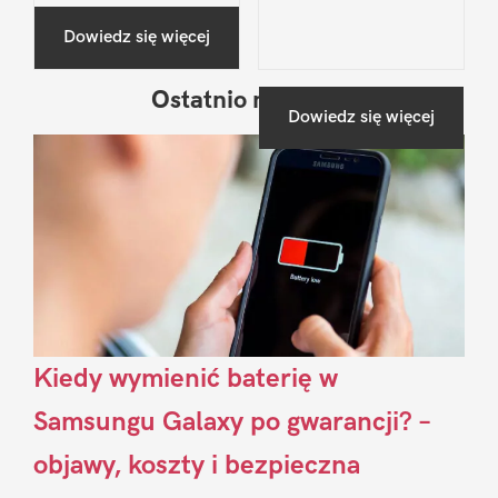
Dowiedz się więcej
Ostatnio na blogu
Pierwszy
Dowiedz się więcej
Sidebar
Kiedy wymienić baterię w
Samsungu Galaxy po gwarancji? –
objawy, koszty i bezpieczna