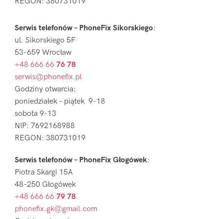
REGON: 380731019
Serwis telefonów – PhoneFix Sikorskiego
:
ul. Sikorskiego 5F
53-659 Wrocław
+48 666 66
76 78
serwis@phonefix.pl
Godziny otwarcia:
poniedziałek – piątek 9-18
sobota 9-13
NIP: 7692168988
REGON: 380731019
Serwis telefonów – PhoneFix Głogówek
:
Piotra Skargi 15A
48-250 Głogówek
+48 666 66
79 78
phonefix.gk@gmail.com