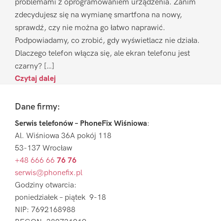
problemami z oprogramowaniem urządzenia. Zanim
zdecydujesz się na wymianę smartfona na nowy,
sprawdź, czy nie można go łatwo naprawić.
Podpowiadamy, co zrobić, gdy wyświetlacz nie działa.
Dlaczego telefon włącza się, ale ekran telefonu jest
czarny? […]
Czytaj dalej
Footer
Dane firmy:
Serwis telefonów – PhoneFix Wiśniowa
:
Al. Wiśniowa 36A pokój 118
53-137 Wrocław
+48 666 66
76 76
serwis@phonefix.pl
Godziny otwarcia:
poniedziałek – piątek 9-18
NIP: 7692168988