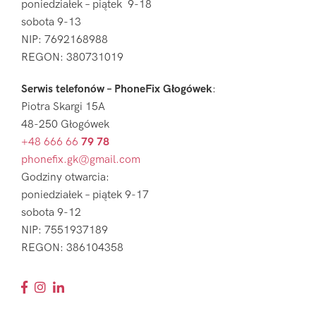
poniedziałek – piątek 9-18
sobota 9-13
NIP: 7692168988
REGON: 380731019
Serwis telefonów – PhoneFix Głogówek
:
Piotra Skargi 15A
48-250 Głogówek
+48 666 66
79 78
phonefix.gk@gmail.com
Godziny otwarcia:
poniedziałek – piątek 9-17
sobota 9-12
NIP: 7551937189
REGON: 386104358