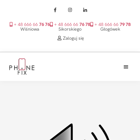
+ 48 666 66
76 76
+ 48 666 66
76 78
+ 48 666 66
79 78
Wiśniowa
Sikorskiego
Głogówek
Zaloguj się
Przejdź
Przejdź
Przejdź
do
do
do
treści
głównego
stopki
PhoneFix
paska
bocznego