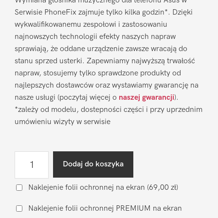
Wymiana głośnika muzycznego dla telefonu Asus w
Serwisie PhoneFix zajmuje tylko kilka godzin*. Dzięki
wykwalifikowanemu zespołowi i zastosowaniu
najnowszych technologii efekty naszych napraw
sprawiają, że oddane urządzenie zawsze wracają do
stanu sprzed usterki. Zapewniamy najwyższą trwałość
napraw, stosujemy tylko sprawdzone produkty od
najlepszych dostawców oraz wystawiamy gwarancję na
nasze usługi (poczytaj więcej o
naszej gwarancji
).
*zależy od modelu, dostepności części i przy uprzednim
umówieniu wizyty w serwisie
ilość
Dodaj do koszyka
Wymiana
głośnika
Naklejenie folii ochronnej na ekran
(69,00 zł)
muzycznego
Naklejenie folii ochronnej PREMIUM na ekran
Asus