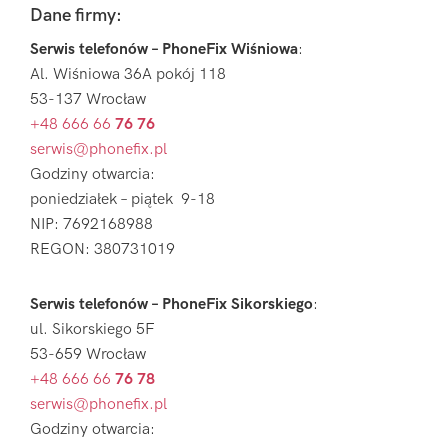
Footer
Dane firmy:
Serwis telefonów – PhoneFix Wiśniowa
:
Al. Wiśniowa 36A pokój 118
53-137 Wrocław
+48 666 66
76 76
serwis@phonefix.pl
Godziny otwarcia:
poniedziałek – piątek 9-18
NIP: 7692168988
REGON: 380731019
Serwis telefonów – PhoneFix Sikorskiego
:
ul. Sikorskiego 5F
53-659 Wrocław
+48 666 66
76 78
serwis@phonefix.pl
Godziny otwarcia: