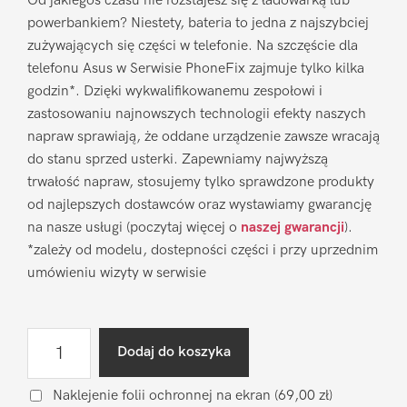
Od jakiegoś czasu nie rozstajesz się z ładowarką lub
powerbankiem? Niestety, bateria to jedna z najszybciej
zużywających się części w telefonie. Na szczęście dla
telefonu Asus w Serwisie PhoneFix zajmuje tylko kilka
godzin*. Dzięki wykwalifikowanemu zespołowi i
zastosowaniu najnowszych technologii efekty naszych
napraw sprawiają, że oddane urządzenie zawsze wracają
do stanu sprzed usterki. Zapewniamy najwyższą
trwałość napraw, stosujemy tylko sprawdzone produkty
od najlepszych dostawców oraz wystawiamy gwarancję
na nasze usługi (poczytaj więcej o
naszej gwarancji
).
*zależy od modelu, dostepności części i przy uprzednim
umówieniu wizyty w serwisie
ilość
Dodaj do koszyka
Wymiana
baterii
Naklejenie folii ochronnej na ekran
(69,00 zł)