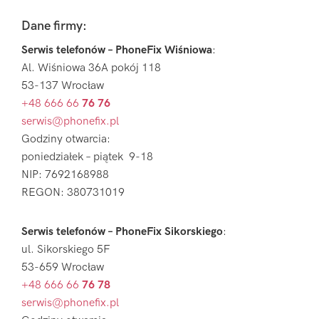
Footer
Dane firmy:
Serwis telefonów – PhoneFix Wiśniowa
:
Al. Wiśniowa 36A pokój 118
53-137 Wrocław
+48 666 66
76 76
serwis@phonefix.pl
Godziny otwarcia:
poniedziałek – piątek 9-18
NIP: 7692168988
REGON: 380731019
Serwis telefonów – PhoneFix Sikorskiego
:
ul. Sikorskiego 5F
53-659 Wrocław
+48 666 66
76 78
serwis@phonefix.pl