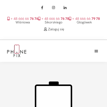
+ 48 666 66
76 76
+ 48 666 66
76 78
+ 48 666 66
79 78
Wiśniowa
Sikorskiego
Głogówek
Zaloguj się
Przejdź
Przejdź
Przejdź
do
do
do
treści
głównego
stopki
PhoneFix
paska
bocznego