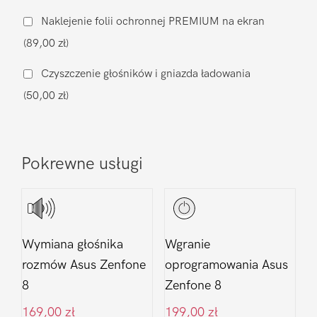
na
Naklejenie folii ochronnej PREMIUM na ekran
zamiennik
(89,00 zł)
Asus
Zenfone
Czyszczenie głośników i gniazda ładowania
8
(50,00 zł)
Pokrewne usługi
Wymiana głośnika
Wgranie
rozmów Asus Zenfone
oprogramowania Asus
8
Zenfone 8
169,00
zł
199,00
zł