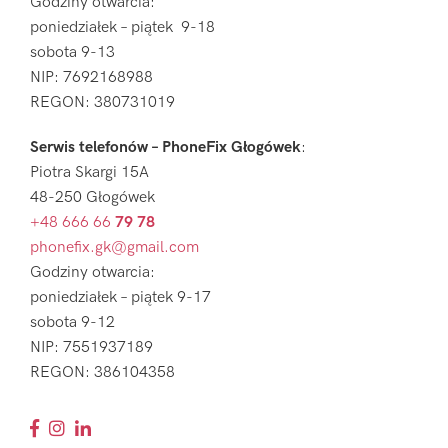
Godziny otwarcia:
poniedziałek – piątek 9-18
sobota 9-13
NIP: 7692168988
REGON: 380731019
Serwis telefonów – PhoneFix Głogówek
:
Piotra Skargi 15A
48-250 Głogówek
+48 666 66
79 78
phonefix.gk@gmail.com
Godziny otwarcia:
poniedziałek – piątek 9-17
sobota 9-12
NIP: 7551937189
REGON: 386104358