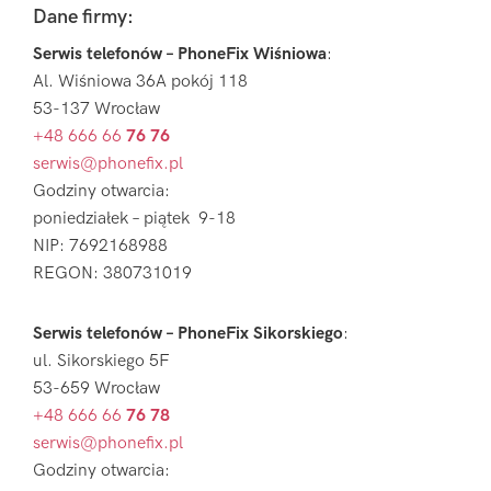
Footer
Dane firmy:
Serwis telefonów – PhoneFix Wiśniowa
:
Al. Wiśniowa 36A pokój 118
53-137 Wrocław
+48 666 66
76 76
serwis@phonefix.pl
Godziny otwarcia:
poniedziałek – piątek 9-18
NIP: 7692168988
REGON: 380731019
Serwis telefonów – PhoneFix Sikorskiego
:
ul. Sikorskiego 5F
53-659 Wrocław
+48 666 66
76 78
serwis@phonefix.pl
Godziny otwarcia: