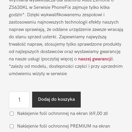
Wymiana wyświetlacza dla telefonu Asus Zenfone 6
ZS630KL w Serwisie PhoneFix zajmuje tylko kilka
godzin*. Dzięki wykwalifikowanemu zespołowi i
zastosowaniu najnowszych technologii efekty naszych
napraw sprawiają, że oddane urządzenie zawsze wracają
do stanu sprzed usterki. Zapewniamy najwyższą
trwałość napraw, stosujemy tylko sprawdzone produkty
od najlepszych dostawców oraz wystawiamy gwarancję
na nasze usługi (poczytaj więcej o
naszej gwarancji
).
*zależy od modelu, dostepności części i przy uprzednim
umówieniu wizyty w serwisie
ilość
Dodaj do koszyka
Wymiana
wyświetlacza
Naklejenie folii ochronnej na ekran
(69,00 zł)
Asus
Naklejenie folii ochronnej PREMIUM na ekran
Zenfone