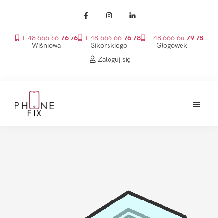
+ 48 666 66
76 76
+ 48 666 66
76 78
+ 48 666 66
79 78
Wiśniowa
Sikorskiego
Głogówek
Zaloguj się
Przejdź
Przejdź
Przejdź
do
do
do
treści
głównego
stopki
PhoneFix
paska
bocznego