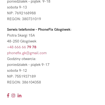
poniedziałek – piątek 9-18
sobota 9-13
NIP: 7692168988
REGON: 380731019
Serwis telefonów – PhoneFix Głogówek
:
Piotra Skargi 15A
48-250 Głogówek
+48 666 66
79 78
phonefix.gk@gmail.com
Godziny otwarcia:
poniedziałek – piątek 9-17
sobota 9-12
NIP: 7551937189
REGON: 386104358