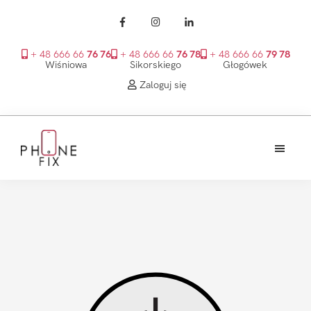
+ 48 666 66
76 76
+ 48 666 66
76 78
+ 48 666 66
79 78
Wiśniowa
Sikorskiego
Głogówek
Zaloguj się
Przejdź
Przejdź
Przejdź
do
do
do
treści
głównego
stopki
PhoneFix
paska
bocznego