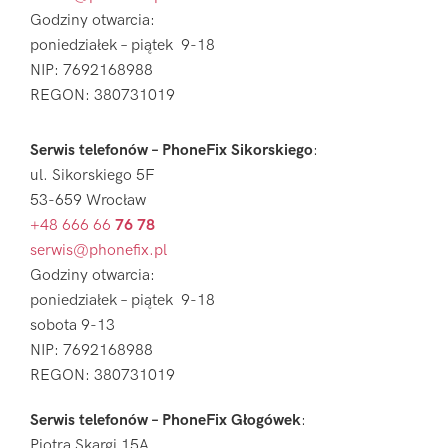
Godziny otwarcia:
poniedziałek – piątek 9-18
NIP: 7692168988
REGON: 380731019
Serwis telefonów – PhoneFix Sikorskiego
:
ul. Sikorskiego 5F
53-659 Wrocław
+48 666 66
76 78
serwis@phonefix.pl
Godziny otwarcia:
poniedziałek – piątek 9-18
sobota 9-13
NIP: 7692168988
REGON: 380731019
Serwis telefonów – PhoneFix Głogówek
:
Piotra Skargi 15A