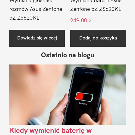
Wymiana głośnika
Wymiana baterii Asus
rozmów Asus Zenfone
Zenfone 5Z ZS620KL
5Z ZS620KL
249,00
zł
Dowiedz się więcej
Dodaj do koszyka
Ostatnio na blogu
Pierwszy
Sidebar
Kiedy wymienić baterię w