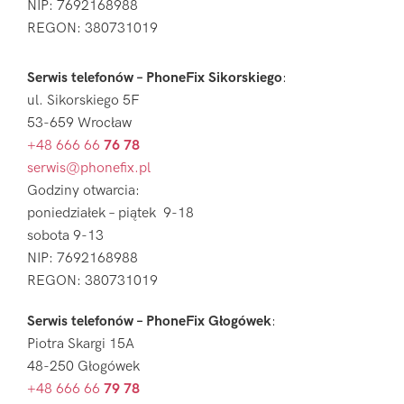
NIP: 7692168988
REGON: 380731019
Serwis telefonów – PhoneFix Sikorskiego
:
ul. Sikorskiego 5F
53-659 Wrocław
+48 666 66
76 78
serwis@phonefix.pl
Godziny otwarcia:
poniedziałek – piątek 9-18
sobota 9-13
NIP: 7692168988
REGON: 380731019
Serwis telefonów – PhoneFix Głogówek
:
Piotra Skargi 15A
48-250 Głogówek
+48 666 66
79 78