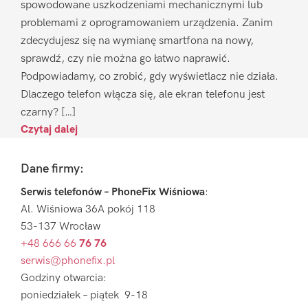
spowodowane uszkodzeniami mechanicznymi lub
problemami z oprogramowaniem urządzenia. Zanim
zdecydujesz się na wymianę smartfona na nowy,
sprawdź, czy nie można go łatwo naprawić.
Podpowiadamy, co zrobić, gdy wyświetlacz nie działa.
Dlaczego telefon włącza się, ale ekran telefonu jest
czarny? […]
Czytaj dalej
Footer
Dane firmy:
Serwis telefonów – PhoneFix Wiśniowa
:
Al. Wiśniowa 36A pokój 118
53-137 Wrocław
+48 666 66
76 76
serwis@phonefix.pl
Godziny otwarcia:
poniedziałek – piątek 9-18