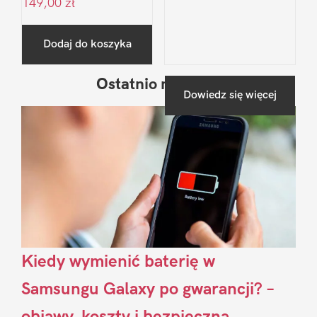
149,00
zł
Dodaj do koszyka
Ostatnio na blogu
Pierwszy
Dowiedz się więcej
Sidebar
Kiedy wymienić baterię w
Samsungu Galaxy po gwarancji? –
objawy, koszty i bezpieczna