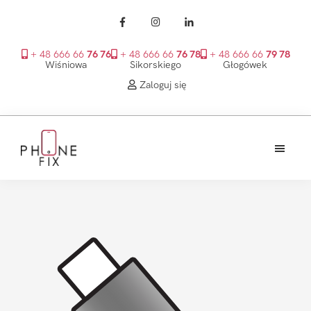
+ 48 666 66
76 76
+ 48 666 66
76 78
+ 48 666 66
79 78
Wiśniowa
Sikorskiego
Głogówek
Zaloguj się
Przejdź
Przejdź
Przejdź
do
do
do
treści
głównego
stopki
PhoneFix
paska
bocznego