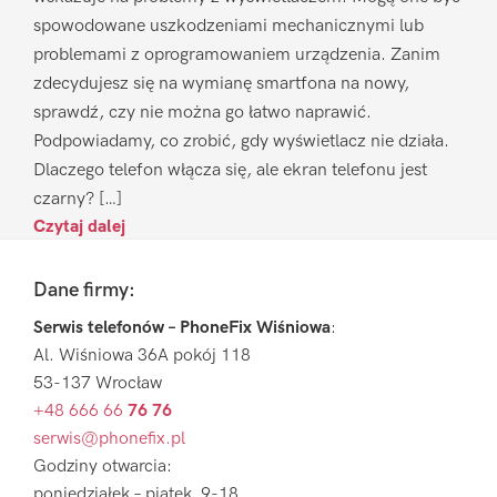
spowodowane uszkodzeniami mechanicznymi lub
problemami z oprogramowaniem urządzenia. Zanim
zdecydujesz się na wymianę smartfona na nowy,
sprawdź, czy nie można go łatwo naprawić.
Podpowiadamy, co zrobić, gdy wyświetlacz nie działa.
Dlaczego telefon włącza się, ale ekran telefonu jest
czarny? […]
Czytaj dalej
Footer
Dane firmy:
Serwis telefonów – PhoneFix Wiśniowa
:
Al. Wiśniowa 36A pokój 118
53-137 Wrocław
+48 666 66
76 76
serwis@phonefix.pl
Godziny otwarcia:
poniedziałek – piątek 9-18