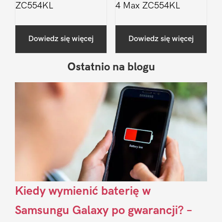
ZC554KL
4 Max ZC554KL
Dowiedz się więcej
Dowiedz się więcej
Ostatnio na blogu
Pierwszy
Sidebar
Kiedy wymienić baterię w
Samsungu Galaxy po gwarancji? –