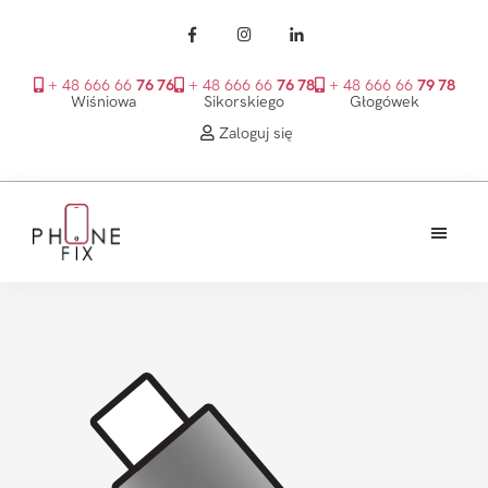
+ 48 666 66
76 76
+ 48 666 66
76 78
+ 48 666 66
79 78
Wiśniowa
Sikorskiego
Głogówek
Zaloguj się
Przejdź
Przejdź
Przejdź
do
do
do
treści
głównego
stopki
PhoneFix
paska
bocznego