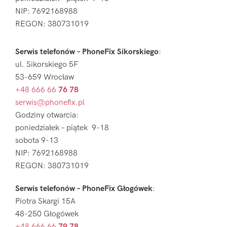
NIP: 7692168988
REGON: 380731019
Serwis telefonów – PhoneFix Sikorskiego
:
ul. Sikorskiego 5F
53-659 Wrocław
+48 666 66
76 78
serwis@phonefix.pl
Godziny otwarcia:
poniedziałek – piątek 9-18
sobota 9-13
NIP: 7692168988
REGON: 380731019
Serwis telefonów – PhoneFix Głogówek
:
Piotra Skargi 15A
48-250 Głogówek
+48 666 66
79 78