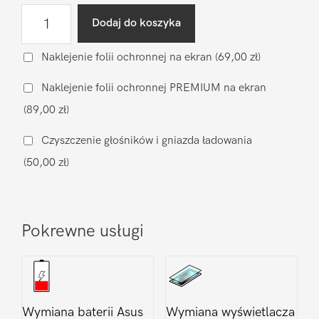
ilość
Dodaj do koszyka
Diagnostyka
po
Naklejenie folii ochronnej na ekran
(69,00 zł)
zalaniu
Naklejenie folii ochronnej PREMIUM na ekran
Asus
(89,00 zł)
Zenfone
2
Czyszczenie głośników i gniazda ładowania
(50,00 zł)
Pokrewne usługi
Wymiana baterii Asus
Wymiana wyświetlacza