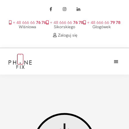
+ 48 666 66
76 76
+ 48 666 66
76 78
+ 48 666 66
79 78
Wiśniowa
Sikorskiego
Głogówek
Zaloguj się
Przejdź
Przejdź
Przejdź
do
do
do
treści
głównego
stopki
PhoneFix
paska
bocznego