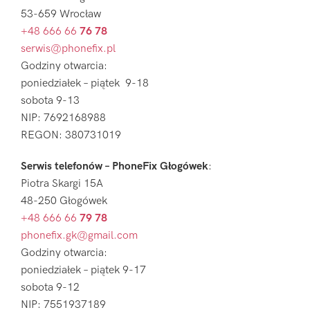
53-659 Wrocław
+48 666 66
76 78
serwis@phonefix.pl
Godziny otwarcia:
poniedziałek – piątek 9-18
sobota 9-13
NIP: 7692168988
REGON: 380731019
Serwis telefonów – PhoneFix Głogówek
:
Piotra Skargi 15A
48-250 Głogówek
+48 666 66
79 78
phonefix.gk@gmail.com
Godziny otwarcia:
poniedziałek – piątek 9-17
sobota 9-12
NIP: 7551937189