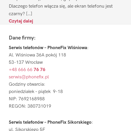
Dlaczego telefon włącza się, ale ekran telefonu jest
czarny? […]
Czytaj dalej
Footer
Dane firmy:
Serwis telefonów – PhoneFix Wiśniowa
:
Al. Wiśniowa 36A pokój 118
53-137 Wrocław
+48 666 66
76 76
serwis@phonefix.pl
Godziny otwarcia:
poniedziałek – piątek 9-18
NIP: 7692168988
REGON: 380731019
Serwis telefonów – PhoneFix Sikorskiego
:
ul. Sikorskiego 5F