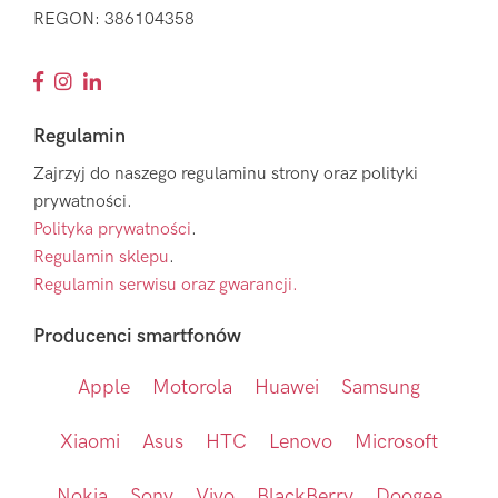
REGON: 386104358
Regulamin
Zajrzyj do naszego regulaminu strony oraz polityki
prywatności.
Polityka prywatności
.
Regulamin sklepu
.
Regulamin serwisu oraz gwarancji.
Producenci smartfonów
Apple
Motorola
Huawei
Samsung
Xiaomi
Asus
HTC
Lenovo
Microsoft
Nokia
Sony
Vivo
BlackBerry
Doogee