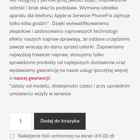
Nie rezygnuj z perfekcyjnej jakości zdjęć, odpowiednia
ostrość i brak skaz to podstawa. Wymiana szkiełka
aparatu dla telefonu Apple w Serwisie PhoneFix zajmuje
tylko kilka godzin*. Dzięki wykwalifikowanemu
zespołowi i zastosowaniu najnowszych technologii
efekty naszych napraw sprawiają, że oddane urządzenie
zawsze wracają do stanu sprzed usterki. Zapewniamy
najwyższą trwałość napraw, stosujemy tylko
sprawdzone produkty od najlepszych dostawców oraz
wystawiamy gwarancję na nasze usługi (poczytaj więcej
o
naszej gwarancji
).
*zależy od modelu, dostepności części i przy uprzednim
umówieniu wizyty w serwisie
ilość
Dodaj do koszyka
Wymiana
szkiełka
Naklejenie folii ochronnej na ekran
(69,00 zł)