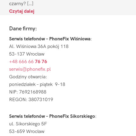
czarny? […]
Czytaj dalej
Footer
Dane firmy:
Serwis telefonów – PhoneFix Wiśniowa
:
Al. Wiśniowa 36A pokój 118
53-137 Wrocław
+48 666 66
76 76
serwis@phonefix.pl
Godziny otwarcia:
poniedziałek – piątek 9-18
NIP: 7692168988
REGON: 380731019
Serwis telefonów – PhoneFix Sikorskiego
:
ul. Sikorskiego 5F
53-659 Wrocław