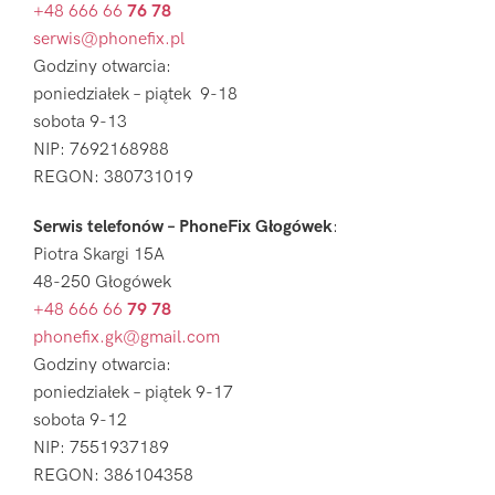
+48 666 66
76 78
serwis@phonefix.pl
Godziny otwarcia:
poniedziałek – piątek 9-18
sobota 9-13
NIP: 7692168988
REGON: 380731019
Serwis telefonów – PhoneFix Głogówek
:
Piotra Skargi 15A
48-250 Głogówek
+48 666 66
79 78
phonefix.gk@gmail.com
Godziny otwarcia:
poniedziałek – piątek 9-17
sobota 9-12
NIP: 7551937189
REGON: 386104358