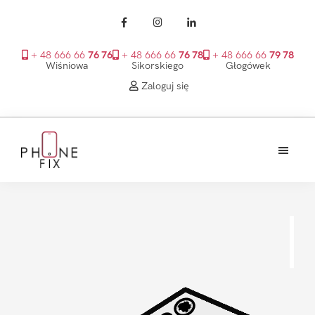
+ 48 666 66
76 76
+ 48 666 66
76 78
+ 48 666 66
79 78
Wiśniowa
Sikorskiego
Głogówek
Zaloguj się
Przejdź
Przejdź
Przejdź
do
do
do
treści
głównego
stopki
PhoneFix
paska
bocznego