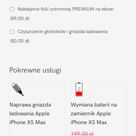
aparatu
Naklejenie folii ochronnej PREMIUM na ekran
Apple
(89,00 zł)
iPhone
XS
Czyszczenie głośników i gniazda ładowania
Max
(50,00 zł)
Pokrewne usługi
Naprawa gniazda
Wymiana baterii na
ładowania Apple
zamiennik Apple
iPhone XS Max
iPhone XS Max
199,00
zł