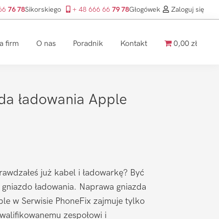
 66
76 78
Sikorskiego
+ 48 666 66
79 78
Głogówek
Zaloguj się
a firm
O nas
Poradnik
Kontakt
0,00 zł
da ładowania Apple
prawdzałeś już kabel i ładowarkę? Być
 gniazdo ładowania. Naprawa gniazda
ple w Serwisie PhoneFix zajmuje tylko
kwalifikowanemu zespołowi i