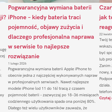
Pogwarancyjna wymiana baterii
Czar
ji?
iPhone – kiedy bateria traci
jak 
pojemność, objawy zużycia i
reag
22 kwiet
dlaczego profesjonalna naprawa
Twój te
w serwisie to najlepsze
wskazu
ługę
być sp
rozwiązanie
cej
lub pr
1 lutego 2026
Zanim 
.
Pogwarancyjna wymiana baterii Apple iPhone to
nowy, 
i:
obecnie jedna z najczęściej wykonywanych napraw
Podpow
w profesjonalnych serwisach. Nawet najlepsze
działa.
modele iPhone (od 11 do 16) tracą z czasem
telefon
axy
pojemność baterii – zazwyczaj po 18–36 miesiącach
Czytaj 
codziennego użytkowania spada ona poniżej 80%.
Dlatego też wielu użytkowników zauważa, że