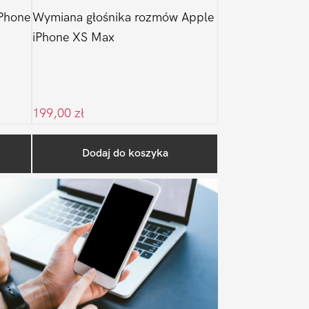
Phone
Wymiana głośnika rozmów Apple
iPhone XS Max
199,00
zł
Pierwszy
Dodaj do koszyka
Sidebar