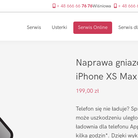
+ 48 666 66
76 76
Wiśniowa
+ 48 666
Serwis
Usterki
Serwis Online
Serwis dl
Naprawa gniaz
iPhone XS Max
199,00
zł
Telefon się nie ładuje? S
może uszkodzeniu uległo
ładownia dla telefonu Ap
kilka godzin*. Dzięki wy