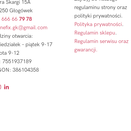
tra Skargi 15A
regulaminu strony oraz
250 Głogówek
polityki prywatności.
 666 66
79 78
Polityka prywatności
.
nefix.gk@gmail.com
Regulamin sklepu
.
ziny otwarcia:
Regulamin serwisu oraz
iedziałek – piątek 9-17
gwarancji.
ota 9-12
: 7551937189
ON: 386104358