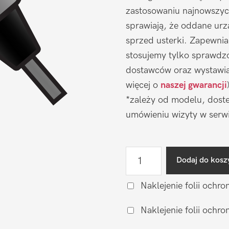
zastosowaniu najnowszyc
sprawiają, że oddane urz
sprzed usterki. Zapewni
stosujemy tylko sprawdz
dostawców oraz wystawia
więcej o
naszej gwarancji
*zależy od modelu, doste
umówieniu wizyty w serwi
ilość
Dodaj do kosz
Naprawa
gniazda
Naklejenie folii ochro
ładowania
Naklejenie folii och
Apple
iPhone