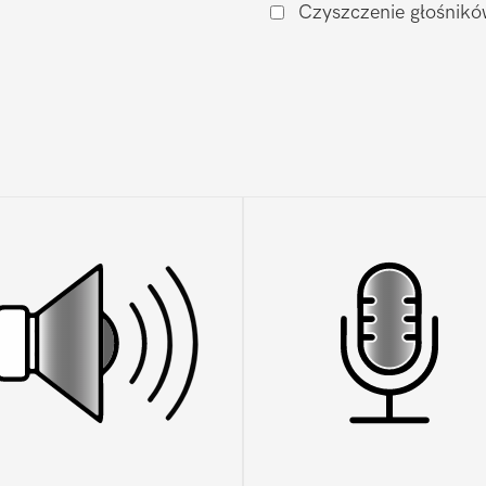
Czyszczenie głośnikó
XS
Max