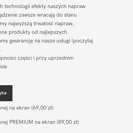
h technologii efekty naszych napraw
ądzenie zawsze wracają do stanu
amy najwyższą trwałość napraw,
one produkty od najlepszych
my gwarancję na nasze usługi (poczytaj
).
pności części i przy uprzednim
sie
yka
nnej na ekran
(69,00 zł)
ronnej PREMIUM na ekran
(89,00 zł)