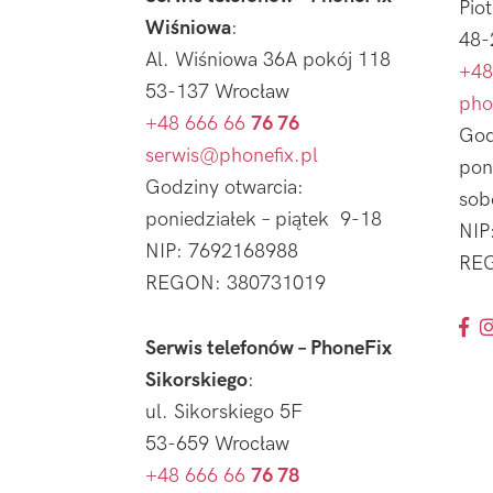
Pio
Wiśniowa
:
48-
Al. Wiśniowa 36A pokój 118
+48
53-137 Wrocław
pho
+48 666 66
76 76
God
serwis@phonefix.pl
pon
Godziny otwarcia:
sob
poniedziałek – piątek 9-18
NIP
NIP: 7692168988
REG
REGON: 380731019
Serwis telefonów – PhoneFix
Sikorskiego
:
ul. Sikorskiego 5F
53-659 Wrocław
+48 666 66
76 78