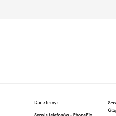
Footer
Dane firmy:
Ser
Gło
Serwis telefonów – PhoneFix