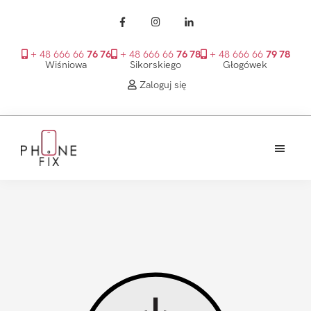
+ 48 666 66
76 76
+ 48 666 66
76 78
+ 48 666 66
79 78
Wiśniowa
Sikorskiego
Głogówek
Zaloguj się
Przejdź
Przejdź
Przejdź
do
do
do
treści
głównego
stopki
PhoneFix
paska
bocznego