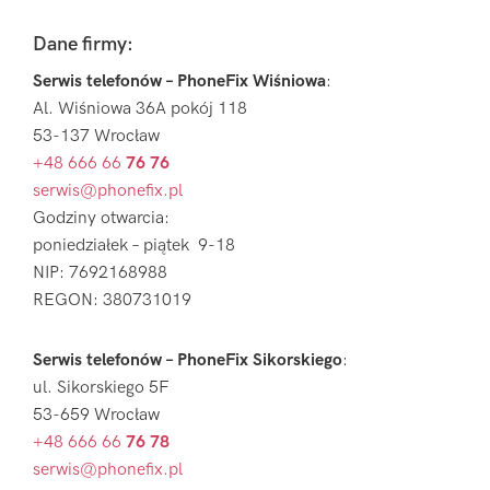
Footer
Dane firmy:
Serwis telefonów – PhoneFix Wiśniowa
:
Al. Wiśniowa 36A pokój 118
53-137 Wrocław
+48 666 66
76 76
serwis@phonefix.pl
Godziny otwarcia:
poniedziałek – piątek 9-18
NIP: 7692168988
REGON: 380731019
Serwis telefonów – PhoneFix Sikorskiego
:
ul. Sikorskiego 5F
53-659 Wrocław
+48 666 66
76 78
serwis@phonefix.pl