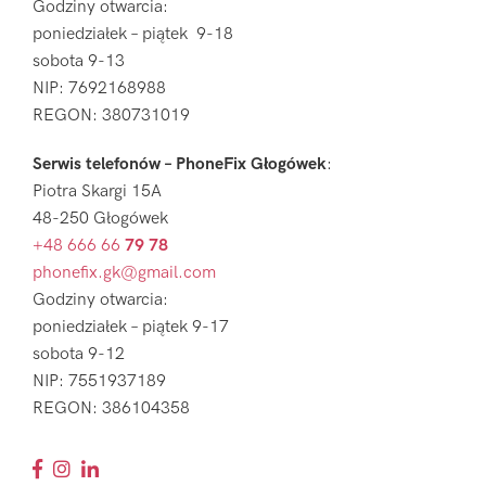
Godziny otwarcia:
poniedziałek – piątek 9-18
sobota 9-13
NIP: 7692168988
REGON: 380731019
Serwis telefonów – PhoneFix Głogówek
:
Piotra Skargi 15A
48-250 Głogówek
+48 666 66
79 78
phonefix.gk@gmail.com
Godziny otwarcia:
poniedziałek – piątek 9-17
sobota 9-12
NIP: 7551937189
REGON: 386104358