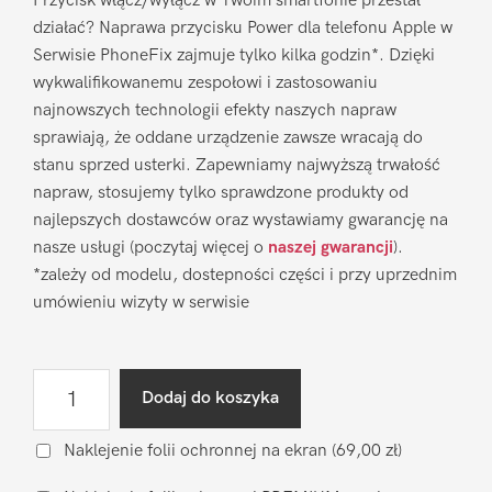
Przycisk włącz/wyłącz w Twoim smartfonie przestał
działać? Naprawa przycisku Power dla telefonu Apple w
Serwisie PhoneFix zajmuje tylko kilka godzin*. Dzięki
wykwalifikowanemu zespołowi i zastosowaniu
najnowszych technologii efekty naszych napraw
sprawiają, że oddane urządzenie zawsze wracają do
stanu sprzed usterki. Zapewniamy najwyższą trwałość
napraw, stosujemy tylko sprawdzone produkty od
najlepszych dostawców oraz wystawiamy gwarancję na
nasze usługi (poczytaj więcej o
naszej gwarancji
).
*zależy od modelu, dostepności części i przy uprzednim
umówieniu wizyty w serwisie
ilość
Dodaj do koszyka
Naprawa
przycisku
Naklejenie folii ochronnej na ekran
(69,00 zł)
Power