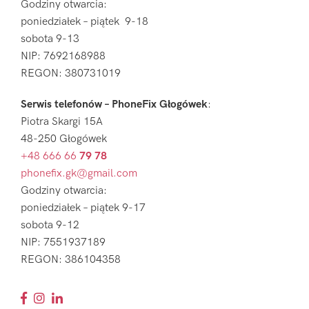
Godziny otwarcia:
poniedziałek – piątek 9-18
sobota 9-13
NIP: 7692168988
REGON: 380731019
Serwis telefonów – PhoneFix Głogówek
:
Piotra Skargi 15A
48-250 Głogówek
+48 666 66
79 78
phonefix.gk@gmail.com
Godziny otwarcia:
poniedziałek – piątek 9-17
sobota 9-12
NIP: 7551937189
REGON: 386104358