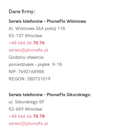
Footer
Dane firmy:
Serwis telefonów – PhoneFix Wiśniowa
:
Al. Wiśniowa 36A pokój 118
53-137 Wrocław
+48 666 66
76 76
serwis@phonefix.pl
Godziny otwarcia:
poniedziałek – piątek 9-18
NIP: 7692168988
REGON: 380731019
Serwis telefonów – PhoneFix Sikorskiego
:
ul. Sikorskiego 5F
53-659 Wrocław
+48 666 66
76 78
serwis@phonefix.pl