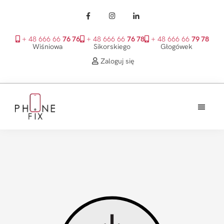
+ 48 666 66
76 76
+ 48 666 66
76 78
+ 48 666 66
79 78
Wiśniowa
Sikorskiego
Głogówek
Zaloguj się
Przejdź
Przejdź
Przejdź
do
do
do
treści
głównego
stopki
PhoneFix
paska
bocznego