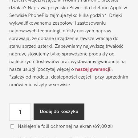
Przycisk włącz/wyłącz w Twoim smartfonie przestał
działać? Naprawa przycisku Power dla telefonu Apple w
Serwisie PhoneFix zajmuje tylko kilka godzin*. Dzięki
wykwalifikowanemu zespołowi i zastosowaniu
najnowszych technologii efekty naszych napraw
sprawiają, że oddane urządzenie zawsze wracają do
stanu sprzed usterki. Zapewniamy najwyższą trwałość
napraw, stosujemy tylko sprawdzone produkty od
najlepszych dostawców oraz wystawiamy gwarancję na
nasze usługi (poczytaj więcej o
naszej gwarancji
).
*zależy od modelu, dostepności części i przy uprzednim
umówieniu wizyty w serwisie
ilość
Dodaj do koszyka
Naprawa
przycisku
Naklejenie folii ochronnej na ekran
(69,00 zł)
Power