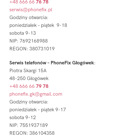
+48 666 66
76 78
serwis@phonefix.pl
Godziny otwarcia:
poniedziałek – piątek 9-18
sobota 9-13
NIP: 7692168988
REGON: 380731019
Serwis telefonów – PhoneFix Głogówek
:
Piotra Skargi 15A
48-250 Głogówek
+48 666 66
79 78
phonefix.gk@gmail.com
Godziny otwarcia:
poniedziałek – piątek 9-17
sobota 9-12
NIP: 7551937189
REGON: 386104358