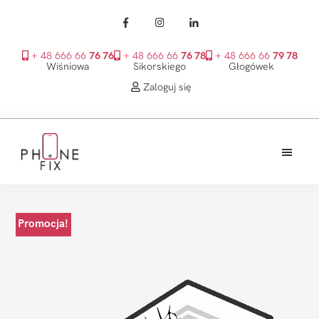
+ 48 666 66
76 76
+ 48 666 66
76 78
+ 48 666 66
79 78
Wiśniowa
Sikorskiego
Głogówek
Zaloguj się
Przejdź
Przejdź
Przejdź
do
do
do
treści
głównego
stopki
PhoneFix
paska
bocznego
Promocja!