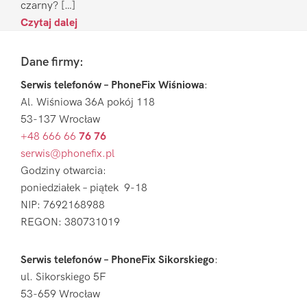
czarny? […]
Czytaj dalej
Footer
Dane firmy:
Serwis telefonów – PhoneFix Wiśniowa
:
Al. Wiśniowa 36A pokój 118
53-137 Wrocław
+48 666 66
76 76
serwis@phonefix.pl
Godziny otwarcia:
poniedziałek – piątek 9-18
NIP: 7692168988
REGON: 380731019
Serwis telefonów – PhoneFix Sikorskiego
:
ul. Sikorskiego 5F
53-659 Wrocław