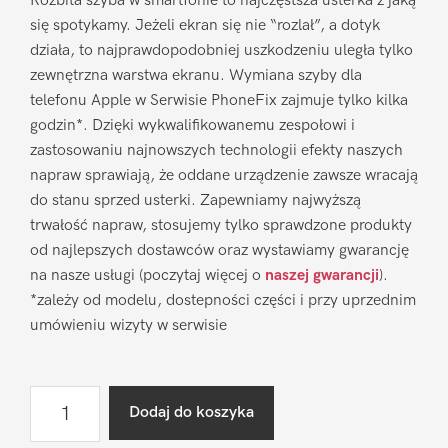
Rozbita szyba w smartfonie to najczęstsza usterka z jaką
się spotykamy. Jeżeli ekran się nie “rozlał”, a dotyk
działa, to najprawdopodobniej uszkodzeniu uległa tylko
zewnętrzna warstwa ekranu. Wymiana szyby dla
telefonu Apple w Serwisie PhoneFix zajmuje tylko kilka
godzin*. Dzięki wykwalifikowanemu zespołowi i
zastosowaniu najnowszych technologii efekty naszych
napraw sprawiają, że oddane urządzenie zawsze wracają
do stanu sprzed usterki. Zapewniamy najwyższą
trwałość napraw, stosujemy tylko sprawdzone produkty
od najlepszych dostawców oraz wystawiamy gwarancję
na nasze usługi (poczytaj więcej o
naszej gwarancji
).
*zależy od modelu, dostepności części i przy uprzednim
umówieniu wizyty w serwisie
ilość
Dodaj do koszyka
Wymiana