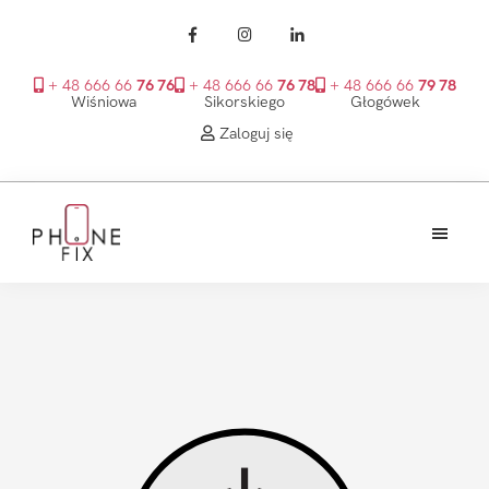
+ 48 666 66
76 76
+ 48 666 66
76 78
+ 48 666 66
79 78
Wiśniowa
Sikorskiego
Głogówek
Zaloguj się
Przejdź
Przejdź
Przejdź
do
do
do
treści
głównego
stopki
PhoneFix
paska
bocznego