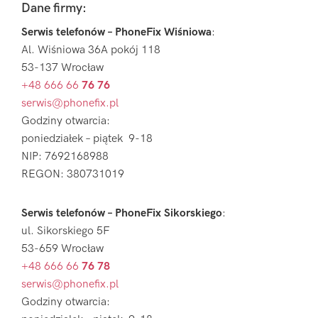
Footer
Dane firmy:
Serwis telefonów – PhoneFix Wiśniowa
:
Al. Wiśniowa 36A pokój 118
53-137 Wrocław
+48 666 66
76 76
serwis@phonefix.pl
Godziny otwarcia:
poniedziałek – piątek 9-18
NIP: 7692168988
REGON: 380731019
Serwis telefonów – PhoneFix Sikorskiego
:
ul. Sikorskiego 5F
53-659 Wrocław
+48 666 66
76 78
serwis@phonefix.pl
Godziny otwarcia: