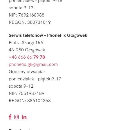
poniedziałek – piątek 9-18
sobota 9-13
NIP: 7692168988
REGON: 380731019
Serwis telefonów – PhoneFix Głogówek
:
Piotra Skargi 15A
48-250 Głogówek
+48 666 66
79 78
phonefix.gk@gmail.com
Godziny otwarcia:
poniedziałek – piątek 9-17
sobota 9-12
NIP: 7551937189
REGON: 386104358