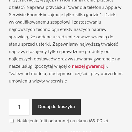
Przycisk włącz/wyłącz w Twoim smartfonie przestał
działać? Naprawa przycisku Power dla telefonu Apple w
Serwisie PhoneFix zajmuje tylko kilka godzin*. Dzięki
wykwalifikowanemu zespołowi i zastosowaniu
najnowszych technologii efekty naszych napraw
sprawiają, że oddane urządzenie zawsze wracają do
stanu sprzed usterki. Zapewniamy najwyższą trwałość
napraw, stosujemy tylko sprawdzone produkty od
najlepszych dostawców oraz wystawiamy gwarancję na
nasze usługi (poczytaj więcej o
naszej gwarancji
).
*zależy od modelu, dostepności części i przy uprzednim
umówieniu wizyty w serwisie
ilość
Dodaj do koszyka
Naprawa
przycisku
Naklejenie folii ochronnej na ekran
(69,00 zł)
Power