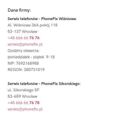
Footer
Dane firmy:
Serwis telefonów – PhoneFix Wiśniowa
:
Al. Wiśniowa 36A pokój 118
53-137 Wrocław
+48 666 66
76 76
serwis@phonefix.pl
Godziny otwarcia:
poniedziałek – piątek 9-18
NIP: 7692168988
REGON: 380731019
Serwis telefonów – PhoneFix Sikorskiego
:
ul. Sikorskiego 5F
53-659 Wrocław
+48 666 66
76 78
serwis@phonefix.pl