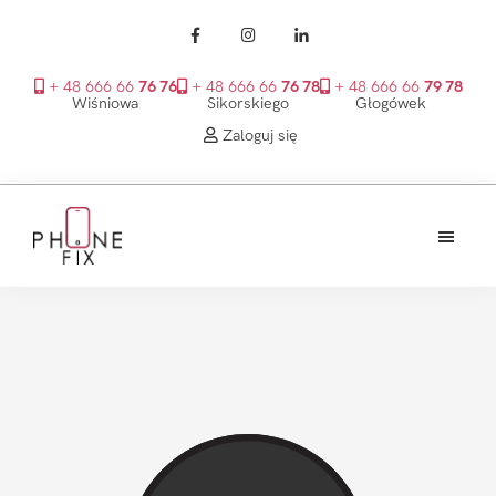
+ 48 666 66
76 76
+ 48 666 66
76 78
+ 48 666 66
79 78
Wiśniowa
Sikorskiego
Głogówek
Zaloguj się
Przejdź
Przejdź
Przejdź
do
do
do
treści
głównego
stopki
PhoneFix
paska
bocznego