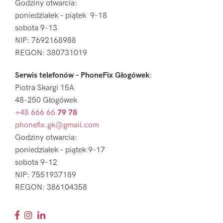
Godziny otwarcia:
poniedziałek – piątek 9-18
sobota 9-13
NIP: 7692168988
REGON: 380731019
Serwis telefonów – PhoneFix Głogówek
:
Piotra Skargi 15A
48-250 Głogówek
+48 666 66
79 78
phonefix.gk@gmail.com
Godziny otwarcia:
poniedziałek – piątek 9-17
sobota 9-12
NIP: 7551937189
REGON: 386104358