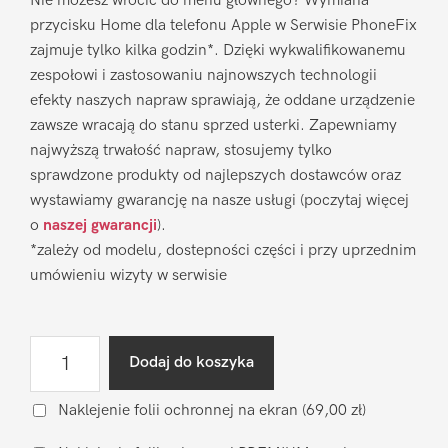
Nie możesz wrócić do menu głównego? Wymiana
przycisku Home dla telefonu Apple w Serwisie PhoneFix
zajmuje tylko kilka godzin*. Dzięki wykwalifikowanemu
zespołowi i zastosowaniu najnowszych technologii
efekty naszych napraw sprawiają, że oddane urządzenie
zawsze wracają do stanu sprzed usterki. Zapewniamy
najwyższą trwałość napraw, stosujemy tylko
sprawdzone produkty od najlepszych dostawców oraz
wystawiamy gwarancję na nasze usługi (poczytaj więcej
o
naszej gwarancji
).
*zależy od modelu, dostepności części i przy uprzednim
umówieniu wizyty w serwisie
ilość
Dodaj do koszyka
Wymiana
przycisku
Naklejenie folii ochronnej na ekran
(69,00 zł)
Home