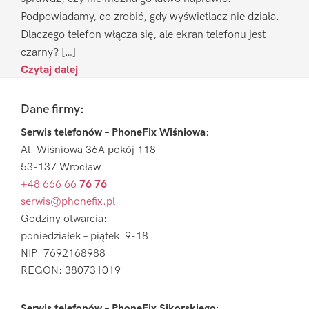
Podpowiadamy, co zrobić, gdy wyświetlacz nie działa.
Dlaczego telefon włącza się, ale ekran telefonu jest
czarny? […]
Czytaj dalej
Footer
Dane firmy:
Serwis telefonów – PhoneFix Wiśniowa
:
Al. Wiśniowa 36A pokój 118
53-137 Wrocław
+48 666 66
76 76
serwis@phonefix.pl
Godziny otwarcia:
poniedziałek – piątek 9-18
NIP: 7692168988
REGON: 380731019
Serwis telefonów – PhoneFix Sikorskiego
: