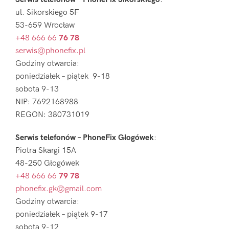
ul. Sikorskiego 5F
53-659 Wrocław
+48 666 66
76 78
serwis@phonefix.pl
Godziny otwarcia:
poniedziałek – piątek 9-18
sobota 9-13
NIP: 7692168988
REGON: 380731019
Serwis telefonów – PhoneFix Głogówek
:
Piotra Skargi 15A
48-250 Głogówek
+48 666 66
79 78
phonefix.gk@gmail.com
Godziny otwarcia:
poniedziałek – piątek 9-17
sobota 9-12