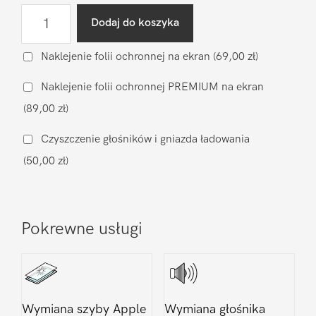
ilość
Dodaj do koszyka
Diagnostyka
po
Naklejenie folii ochronnej na ekran
(69,00 zł)
zalaniu
Naklejenie folii ochronnej PREMIUM na ekran
Apple
(89,00 zł)
iPhone
5C
Czyszczenie głośników i gniazda ładowania
(50,00 zł)
Pokrewne usługi
Wymiana szyby Apple
Wymiana głośnika