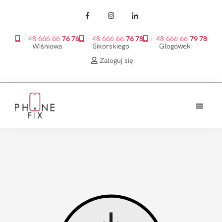
+ 48 666 66
76 76
+ 48 666 66
76 78
+ 48 666 66
79 78
Wiśniowa
Sikorskiego
Głogówek
Zaloguj się
Przejdź
Przejdź
Przejdź
do
do
do
treści
głównego
stopki
PhoneFix
paska
bocznego