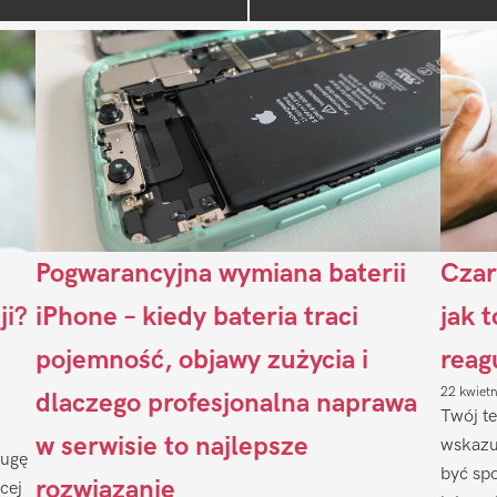
Pogwarancyjna wymiana baterii
Czar
ji?
iPhone – kiedy bateria traci
jak 
pojemność, objawy zużycia i
reag
22 kwiet
dlaczego profesjonalna naprawa
Twój te
w serwisie to najlepsze
wskazu
ługę
być sp
rozwiązanie
cej