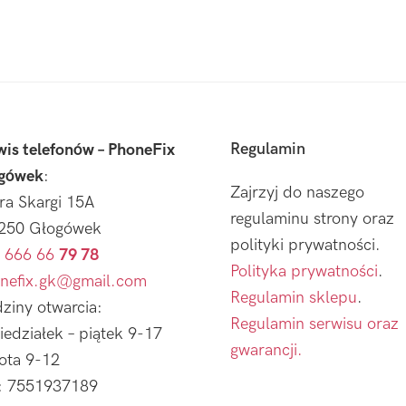
Regulamin
wis telefonów – PhoneFix
gówek
:
Zajrzyj do naszego
tra Skargi 15A
regulaminu strony oraz
250 Głogówek
polityki prywatności.
 666 66
79 78
Polityka prywatności
.
nefix.gk@gmail.com
Regulamin sklepu
.
ziny otwarcia:
Regulamin serwisu oraz
iedziałek – piątek 9-17
gwarancji.
ota 9-12
: 7551937189