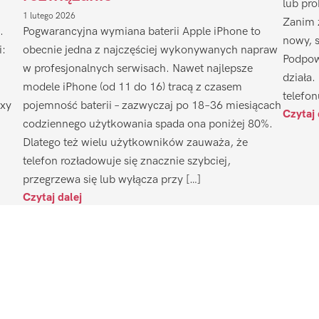
lub pr
1 lutego 2026
Zanim 
.
Pogwarancyjna wymiana baterii Apple iPhone to
nowy, 
i:
obecnie jedna z najczęściej wykonywanych napraw
Podpow
w profesjonalnych serwisach. Nawet najlepsze
działa.
modele iPhone (od 11 do 16) tracą z czasem
telefon
axy
pojemność baterii – zazwyczaj po 18–36 miesiącach
Czytaj 
codziennego użytkowania spada ona poniżej 80%.
Dlatego też wielu użytkowników zauważa, że
telefon rozładowuje się znacznie szybciej,
przegrzewa się lub wyłącza przy […]
Czytaj dalej