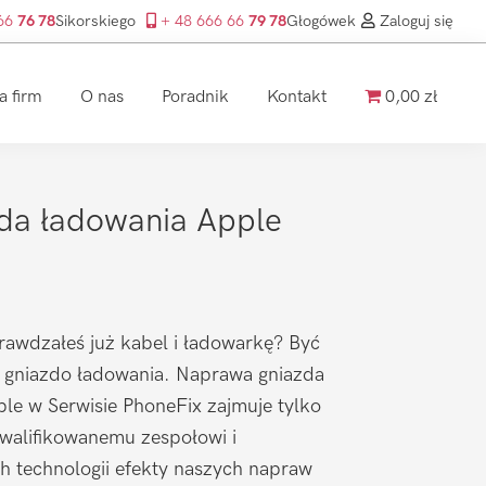
 66
76 78
Sikorskiego
+ 48 666 66
79 78
Głogówek
Zaloguj się
a firm
O nas
Poradnik
Kontakt
0,00 zł
da ładowania Apple
prawdzałeś już kabel i ładowarkę? Być
 gniazdo ładowania. Naprawa gniazda
ple w Serwisie PhoneFix zajmuje tylko
kwalifikowanemu zespołowi i
h technologii efekty naszych napraw