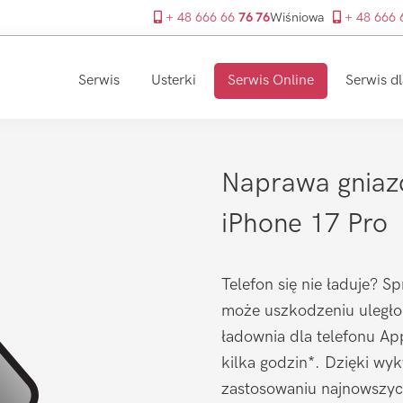
+ 48 666 66
76 76
Wiśniowa
+ 48 666
Serwis
Usterki
Serwis Online
Serwis dl
Naprawa gniaz
iPhone 17 Pro
Telefon się nie ładuje? S
może uszkodzeniu uległo
ładownia dla telefonu Ap
kilka godzin*. Dzięki wy
zastosowaniu najnowszyc