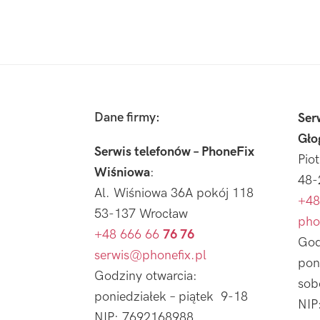
Footer
Dane firmy:
Ser
Gło
Serwis telefonów – PhoneFix
Pio
Wiśniowa
:
48-
Al. Wiśniowa 36A pokój 118
+48
53-137 Wrocław
pho
+48 666 66
76 76
God
serwis@phonefix.pl
pon
Godziny otwarcia:
sob
poniedziałek – piątek 9-18
NIP
NIP: 7692168988