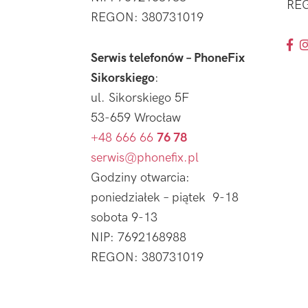
REG
REGON: 380731019
Serwis telefonów – PhoneFix
Sikorskiego
:
ul. Sikorskiego 5F
53-659 Wrocław
+48 666 66
76 78
serwis@phonefix.pl
Godziny otwarcia:
poniedziałek – piątek 9-18
sobota 9-13
NIP: 7692168988
REGON: 380731019