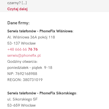
czarny? […]
Czytaj dalej
Footer
Dane firmy:
Serwis telefonów – PhoneFix Wiśniowa
:
Al. Wiśniowa 36A pokój 118
53-137 Wrocław
+48 666 66
76 76
serwis@phonefix.pl
Godziny otwarcia:
poniedziałek – piątek 9-18
NIP: 7692168988
REGON: 380731019
Serwis telefonów – PhoneFix Sikorskiego
:
ul. Sikorskiego 5F
53-659 Wrocław