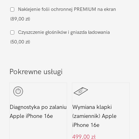
na
Naklejenie folii ochronnej PREMIUM na ekran
oryginalną
(89,00 zł)
Apple
iPhone
Czyszczenie głośników i gniazda ładowania
16e
(50,00 zł)
Pokrewne usługi
Diagnostyka po zalaniu
Wymiana klapki
Apple iPhone 16e
(zamiennik) Apple
iPhone 16e
499,00
zł