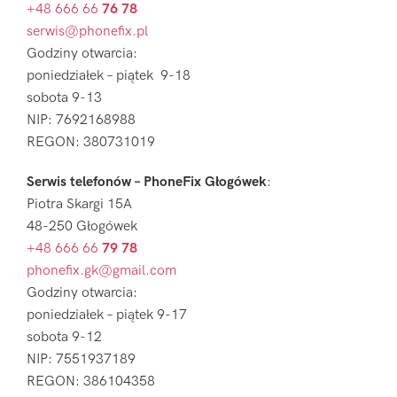
+48 666 66
76 78
serwis@phonefix.pl
Godziny otwarcia:
poniedziałek – piątek 9-18
sobota 9-13
NIP: 7692168988
REGON: 380731019
Serwis telefonów – PhoneFix Głogówek
:
Piotra Skargi 15A
48-250 Głogówek
+48 666 66
79 78
phonefix.gk@gmail.com
Godziny otwarcia:
poniedziałek – piątek 9-17
sobota 9-12
NIP: 7551937189
REGON: 386104358