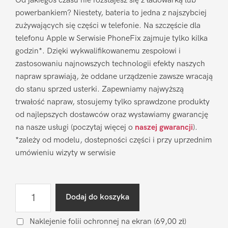
Od jakiegoś czasu nie rozstajesz się z ładowarką lub
powerbankiem? Niestety, bateria to jedna z najszybciej
zużywających się części w telefonie. Na szczęście dla
telefonu Apple w Serwisie PhoneFix zajmuje tylko kilka
godzin*. Dzięki wykwalifikowanemu zespołowi i
zastosowaniu najnowszych technologii efekty naszych
napraw sprawiają, że oddane urządzenie zawsze wracają
do stanu sprzed usterki. Zapewniamy najwyższą
trwałość napraw, stosujemy tylko sprawdzone produkty
od najlepszych dostawców oraz wystawiamy gwarancję
na nasze usługi (poczytaj więcej o
naszej gwarancji
).
*zależy od modelu, dostepności części i przy uprzednim
umówieniu wizyty w serwisie
ilość
Dodaj do koszyka
Wymiana
baterii
Naklejenie folii ochronnej na ekran
(69,00 zł)