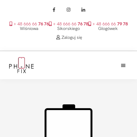
+ 48 666 66
76 76
+ 48 666 66
76 78
+ 48 666 66
79 78
Wiśniowa
Sikorskiego
Głogówek
Zaloguj się
Przejdź
Przejdź
Przejdź
do
do
do
treści
głównego
stopki
PhoneFix
paska
bocznego