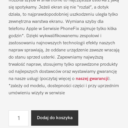
Rozbita szyba w smartfonie to najczęstsza usterka z jaką
się spotykamy. Jeżeli ekran się nie “rozlał”, a dotyk
działa, to najprawdopodobniej uszkodzeniu uległa tylko
zewnętrzna warstwa ekranu. Wymiana szyby dla
telefonu Apple w Serwisie PhoneFix zajmuje tylko kilka
godzin*. Dzięki wykwalifikowanemu zespołowi i
zastosowaniu najnowszych technologii efekty naszych
napraw sprawiają, że oddane urządzenie zawsze wracają
do stanu sprzed usterki. Zapewniamy najwyższą
trwałość napraw, stosujemy tylko sprawdzone produkty
od najlepszych dostawców oraz wystawiamy gwarancję
na nasze usługi (poczytaj więcej o
naszej gwarancji
).
*zależy od modelu, dostepności części i przy uprzednim
umówieniu wizyty w serwisie
ilość
Dodaj do koszyka
Wymiana