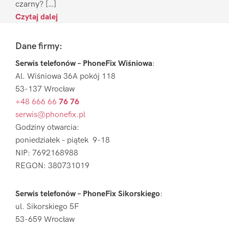
czarny? […]
Czytaj dalej
Footer
Dane firmy:
Serwis telefonów – PhoneFix Wiśniowa
:
Al. Wiśniowa 36A pokój 118
53-137 Wrocław
+48 666 66
76 76
serwis@phonefix.pl
Godziny otwarcia:
poniedziałek – piątek 9-18
NIP: 7692168988
REGON: 380731019
Serwis telefonów – PhoneFix Sikorskiego
:
ul. Sikorskiego 5F
53-659 Wrocław