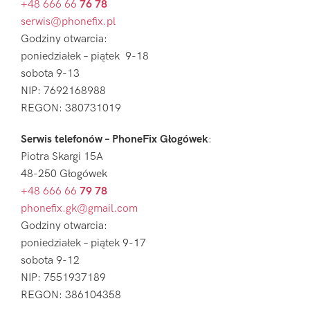
+48 666 66
76 78
serwis@phonefix.pl
Godziny otwarcia:
poniedziałek – piątek 9-18
sobota 9-13
NIP: 7692168988
REGON: 380731019
Serwis telefonów – PhoneFix Głogówek
:
Piotra Skargi 15A
48-250 Głogówek
+48 666 66
79 78
phonefix.gk@gmail.com
Godziny otwarcia:
poniedziałek – piątek 9-17
sobota 9-12
NIP: 7551937189
REGON: 386104358