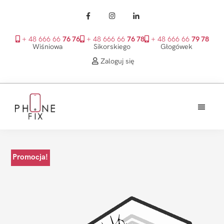
+ 48 666 66
76 76
+ 48 666 66
76 78
+ 48 666 66
79 78
Wiśniowa
Sikorskiego
Głogówek
Zaloguj się
Przejdź
Przejdź
Przejdź
do
do
do
treści
głównego
stopki
PhoneFix
paska
bocznego
Promocja!