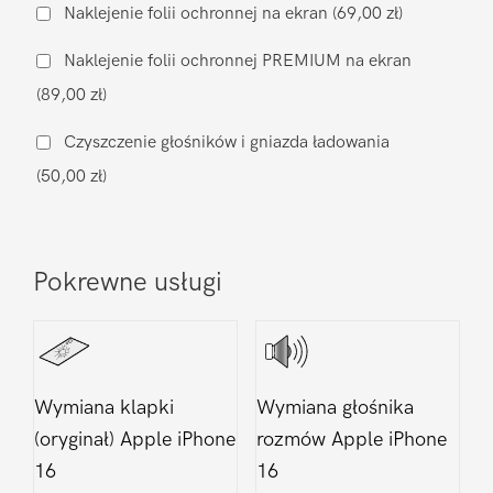
szyby
Naklejenie folii ochronnej na ekran
(69,00 zł)
Apple
Naklejenie folii ochronnej PREMIUM na ekran
iPhone
(89,00 zł)
16
Czyszczenie głośników i gniazda ładowania
(50,00 zł)
Pokrewne usługi
Wymiana klapki
Wymiana głośnika
(oryginał) Apple iPhone
rozmów Apple iPhone
16
16