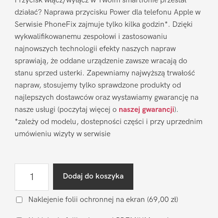
Przycisk włącz/wyłącz w Twoim smartfonie przestał
działać? Naprawa przycisku Power dla telefonu Apple w
Serwisie PhoneFix zajmuje tylko kilka godzin*. Dzięki
wykwalifikowanemu zespołowi i zastosowaniu
najnowszych technologii efekty naszych napraw
sprawiają, że oddane urządzenie zawsze wracają do
stanu sprzed usterki. Zapewniamy najwyższą trwałość
napraw, stosujemy tylko sprawdzone produkty od
najlepszych dostawców oraz wystawiamy gwarancję na
nasze usługi (poczytaj więcej o
naszej gwarancji
).
*zależy od modelu, dostepności części i przy uprzednim
umówieniu wizyty w serwisie
ilość
Dodaj do koszyka
Naprawa
przycisku
Naklejenie folii ochronnej na ekran
(69,00 zł)
Power