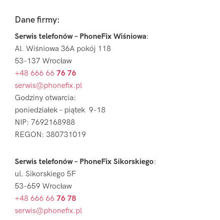
Footer
Dane firmy:
Serwis telefonów – PhoneFix Wiśniowa
:
Al. Wiśniowa 36A pokój 118
53-137 Wrocław
+48 666 66
76 76
serwis@phonefix.pl
Godziny otwarcia:
poniedziałek – piątek 9-18
NIP: 7692168988
REGON: 380731019
Serwis telefonów – PhoneFix Sikorskiego
:
ul. Sikorskiego 5F
53-659 Wrocław
+48 666 66
76 78
serwis@phonefix.pl