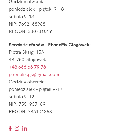
Godziny otwarcia:
poniedziałek – piątek 9-18
sobota 9-13
NIP: 7692168988
REGON: 380731019
Serwis telefonów – PhoneFix Głogówek
:
Piotra Skargi 15A
48-250 Głogówek
+48 666 66
79 78
phonefix.gk@gmail.com
Godziny otwarcia:
poniedziałek – piątek 9-17
sobota 9-12
NIP: 7551937189
REGON: 386104358