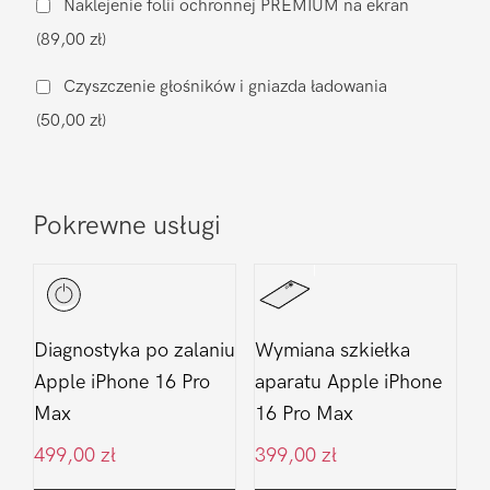
Naklejenie folii ochronnej PREMIUM na ekran
Apple
(89,00 zł)
iPhone
16
Czyszczenie głośników i gniazda ładowania
Pro
(50,00 zł)
Max
Pokrewne usługi
Diagnostyka po zalaniu
Wymiana szkiełka
Apple iPhone 16 Pro
aparatu Apple iPhone
Max
16 Pro Max
499,00
zł
399,00
zł