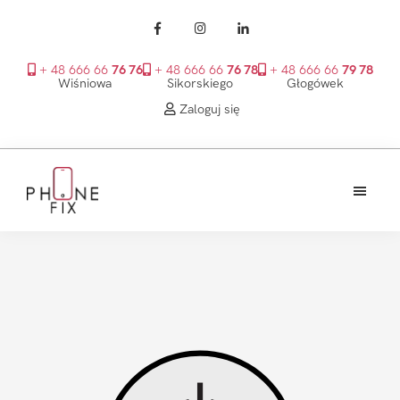
+ 48 666 66
76 76
+ 48 666 66
76 78
+ 48 666 66
79 78
Wiśniowa
Sikorskiego
Głogówek
Zaloguj się
Przejdź
Przejdź
Przejdź
do
do
do
treści
głównego
stopki
PhoneFix
paska
bocznego