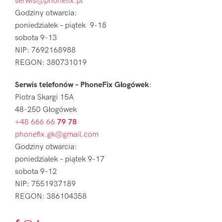
serwis@phonefix.pl
Godziny otwarcia:
poniedziałek – piątek 9-18
sobota 9-13
NIP: 7692168988
REGON: 380731019
Serwis telefonów – PhoneFix Głogówek
:
Piotra Skargi 15A
48-250 Głogówek
+48 666 66
79 78
phonefix.gk@gmail.com
Godziny otwarcia:
poniedziałek – piątek 9-17
sobota 9-12
NIP: 7551937189
REGON: 386104358