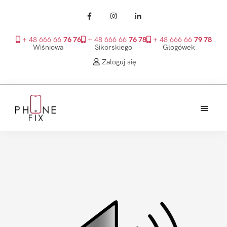
+ 48 666 66
76 76
+ 48 666 66
76 78
+ 48 666 66
79 78
Wiśniowa
Sikorskiego
Głogówek
Zaloguj się
Przejdź
Przejdź
Przejdź
do
do
do
treści
głównego
stopki
PhoneFix
paska
bocznego