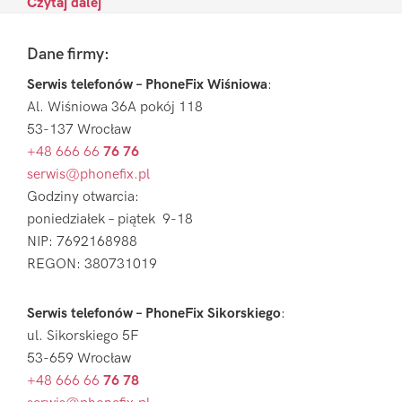
Czytaj dalej
Footer
Dane firmy:
Serwis telefonów – PhoneFix Wiśniowa
:
Al. Wiśniowa 36A pokój 118
53-137 Wrocław
+48 666 66
76 76
serwis@phonefix.pl
Godziny otwarcia:
poniedziałek – piątek 9-18
NIP: 7692168988
REGON: 380731019
Serwis telefonów – PhoneFix Sikorskiego
:
ul. Sikorskiego 5F
53-659 Wrocław
+48 666 66
76 78