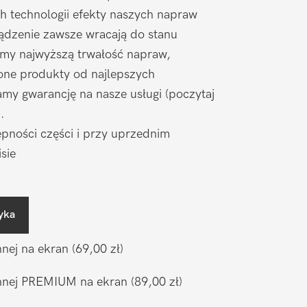
h technologii efekty naszych napraw
ądzenie zawsze wracają do stanu
amy najwyższą trwałość napraw,
one produkty od najlepszych
my gwarancję na nasze usługi (poczytaj
).
pności części i przy uprzednim
sie
yka
nnej na ekran
(69,00 zł)
ronnej PREMIUM na ekran
(89,00 zł)