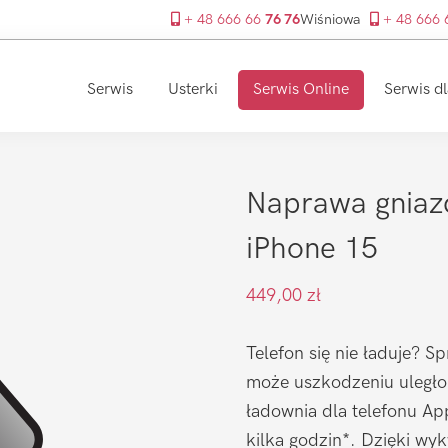
+ 48 666 66
76 76
Wiśniowa
+ 48 666
Serwis
Usterki
Serwis Online
Serwis dl
Naprawa gniaz
iPhone 15
449,00
zł
Telefon się nie ładuje? S
może uszkodzeniu uległo
ładownia dla telefonu Ap
kilka godzin*. Dzięki wy