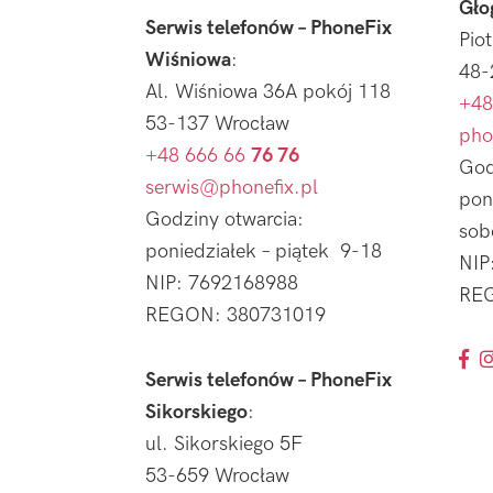
Gło
Serwis telefonów – PhoneFix
Pio
Wiśniowa
:
48-
Al. Wiśniowa 36A pokój 118
+48
53-137 Wrocław
pho
+48 666 66
76 76
God
serwis@phonefix.pl
pon
Godziny otwarcia:
sob
poniedziałek – piątek 9-18
NIP
NIP: 7692168988
REG
REGON: 380731019
Serwis telefonów – PhoneFix
Sikorskiego
:
ul. Sikorskiego 5F
53-659 Wrocław