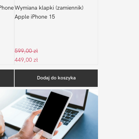
Phone
Wymiana klapki (zamiennik)
Apple iPhone 15
599,00
zł
449,00
zł
Pierwszy
Dodaj do koszyka
Sidebar