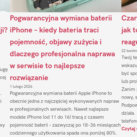
Pogwarancyjna wymiana baterii
Czar
ji?
iPhone – kiedy bateria traci
jak 
pojemność, objawy zużycia i
reag
22 kwiet
dlaczego profesjonalna naprawa
Twój te
w serwisie to najlepsze
wskazu
ługę
być sp
rozwiązanie
cej
lub pr
1 lutego 2026
Zanim 
.
Pogwarancyjna wymiana baterii Apple iPhone to
nowy, 
i:
obecnie jedna z najczęściej wykonywanych napraw
Podpow
w profesjonalnych serwisach. Nawet najlepsze
działa.
modele iPhone (od 11 do 16) tracą z czasem
telefon
axy
pojemność baterii – zazwyczaj po 18–36 miesiącach
Czytaj 
codziennego użytkowania spada ona poniżej 80%.