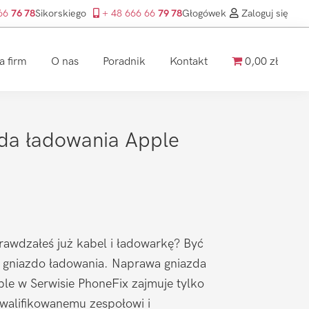
 66
76 78
Sikorskiego
+ 48 666 66
79 78
Głogówek
Zaloguj się
a firm
O nas
Poradnik
Kontakt
0,00 zł
da ładowania Apple
prawdzałeś już kabel i ładowarkę? Być
 gniazdo ładowania. Naprawa gniazda
ple w Serwisie PhoneFix zajmuje tylko
kwalifikowanemu zespołowi i