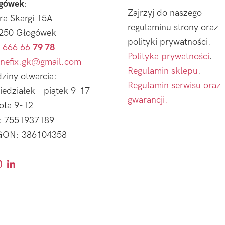
gówek
:
Zajrzyj do naszego
tra Skargi 15A
regulaminu strony oraz
250 Głogówek
polityki prywatności.
 666 66
79 78
Polityka prywatności
.
nefix.gk@gmail.com
Regulamin sklepu
.
ziny otwarcia:
Regulamin serwisu oraz
iedziałek – piątek 9-17
gwarancji.
ota 9-12
: 7551937189
ON: 386104358