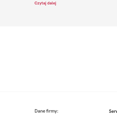
Czytaj dalej
Footer
Dane firmy:
Ser