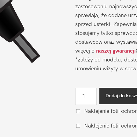
zastosowaniu najnowszyc
sprawiają, że oddane urz
sprzed usterki. Zapewni
stosujemy tylko sprawdz
dostawców oraz wystawia
więcej o
naszej gwarancji
*zależy od modelu, doste
umówieniu wizyty w serwi
ilość
Dodaj do kosz
Naprawa
gniazda
Naklejenie folii ochro
ładowania
Naklejenie folii och
Apple
iPhone