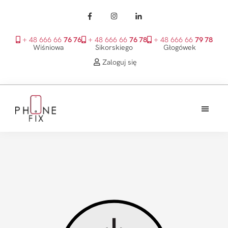
+ 48 666 66
76 76
+ 48 666 66
76 78
+ 48 666 66
79 78
Wiśniowa
Sikorskiego
Głogówek
Zaloguj się
Przejdź
Przejdź
Przejdź
do
do
do
treści
głównego
stopki
PhoneFix
paska
bocznego