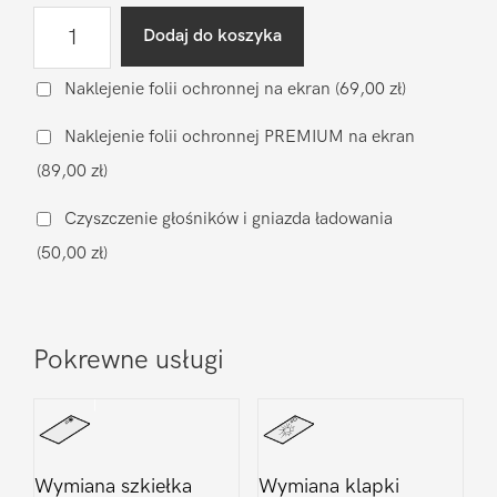
ilość
Dodaj do koszyka
Diagnostyka
po
Naklejenie folii ochronnej na ekran
(69,00 zł)
zalaniu
Naklejenie folii ochronnej PREMIUM na ekran
Apple
(89,00 zł)
iPhone
15
Czyszczenie głośników i gniazda ładowania
(50,00 zł)
Pokrewne usługi
Wymiana szkiełka
Wymiana klapki