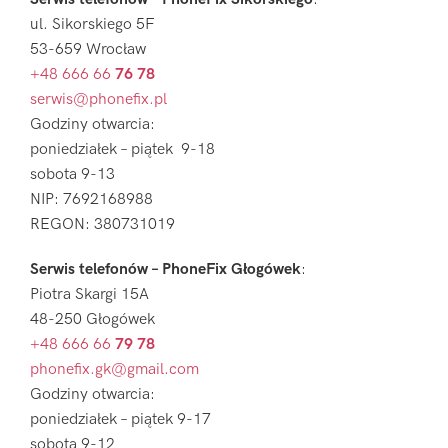
ul. Sikorskiego 5F
53-659 Wrocław
+48 666 66
76 78
serwis@phonefix.pl
Godziny otwarcia:
poniedziałek – piątek 9-18
sobota 9-13
NIP: 7692168988
REGON: 380731019
Serwis telefonów – PhoneFix Głogówek
:
Piotra Skargi 15A
48-250 Głogówek
+48 666 66
79 78
phonefix.gk@gmail.com
Godziny otwarcia:
poniedziałek – piątek 9-17
sobota 9-12