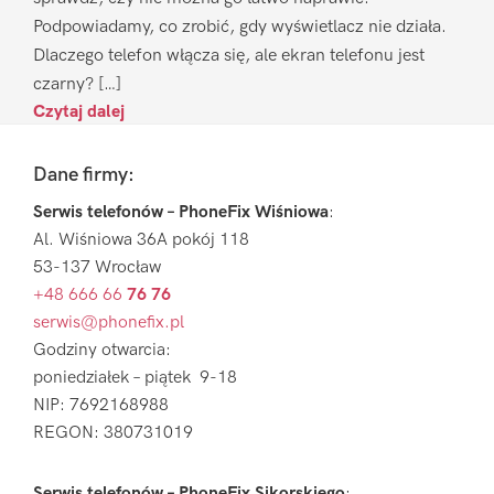
Podpowiadamy, co zrobić, gdy wyświetlacz nie działa.
Dlaczego telefon włącza się, ale ekran telefonu jest
czarny? […]
Czytaj dalej
Footer
Dane firmy:
Serwis telefonów – PhoneFix Wiśniowa
:
Al. Wiśniowa 36A pokój 118
53-137 Wrocław
+48 666 66
76 76
serwis@phonefix.pl
Godziny otwarcia:
poniedziałek – piątek 9-18
NIP: 7692168988
REGON: 380731019
Serwis telefonów – PhoneFix Sikorskiego
: