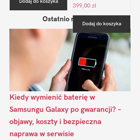
Dodaj do koszyka
399,00
zł
Ostatnio na blogu
Pierwszy
Dodaj do koszyka
Sidebar
Kiedy wymienić baterię w
Samsungu Galaxy po gwarancji? –
objawy, koszty i bezpieczna
naprawa w serwisie