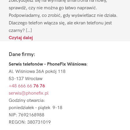
zdecydujesz się na wymianę smartfona na nowy,
sprawdź, czy nie można go łatwo naprawić.
Podpowiadamy, co zrobić, gdy wyświetlacz nie działa.
Dlaczego telefon włącza się, ale ekran telefonu jest
czarny? […]
Czytaj dalej
Footer
Dane firmy:
Serwis telefonów – PhoneFix Wiśniowa
:
Al. Wiśniowa 36A pokój 118
53-137 Wrocław
+48 666 66
76 76
serwis@phonefix.pl
Godziny otwarcia:
poniedziałek – piątek 9-18
NIP: 7692168988
REGON: 380731019