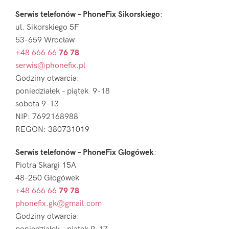
Serwis telefonów – PhoneFix Sikorskiego
:
ul. Sikorskiego 5F
53-659 Wrocław
+48 666 66
76 78
serwis@phonefix.pl
Godziny otwarcia:
poniedziałek – piątek 9-18
sobota 9-13
NIP: 7692168988
REGON: 380731019
Serwis telefonów – PhoneFix Głogówek
:
Piotra Skargi 15A
48-250 Głogówek
+48 666 66
79 78
phonefix.gk@gmail.com
Godziny otwarcia: