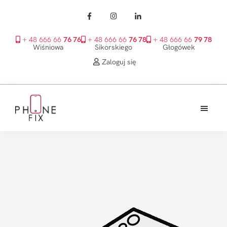
+ 48 666 66
76 76
+ 48 666 66
76 78
+ 48 666 66
79 78
Wiśniowa
Sikorskiego
Głogówek
Zaloguj się
Przejdź
Przejdź
Przejdź
do
do
do
treści
głównego
stopki
PhoneFix
paska
bocznego