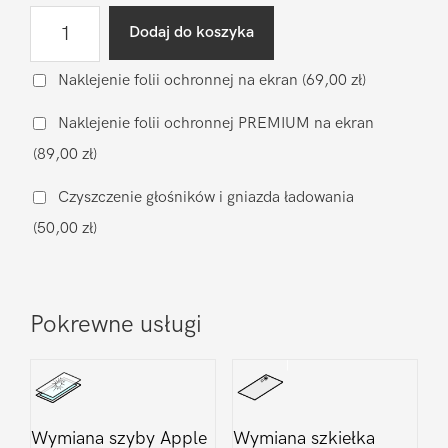
ilość
Dodaj do koszyka
Wymiana
klapki
Naklejenie folii ochronnej na ekran
(69,00 zł)
(oryginał)
Naklejenie folii ochronnej PREMIUM na ekran
Apple
(89,00 zł)
iPhone
15
Czyszczenie głośników i gniazda ładowania
Pro
(50,00 zł)
Pokrewne usługi
Wymiana szyby Apple
Wymiana szkiełka