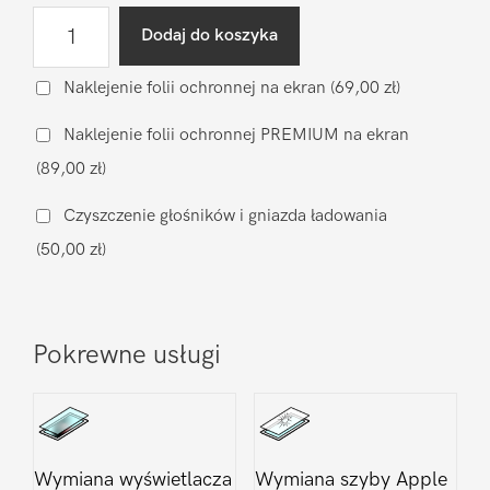
ilość
Dodaj do koszyka
Wymiana
klapki
Naklejenie folii ochronnej na ekran
(69,00 zł)
(zamiennik)
Naklejenie folii ochronnej PREMIUM na ekran
Apple
(89,00 zł)
iPhone
15
Czyszczenie głośników i gniazda ładowania
Pro
(50,00 zł)
Max
Pokrewne usługi
Wymiana wyświetlacza
Wymiana szyby Apple