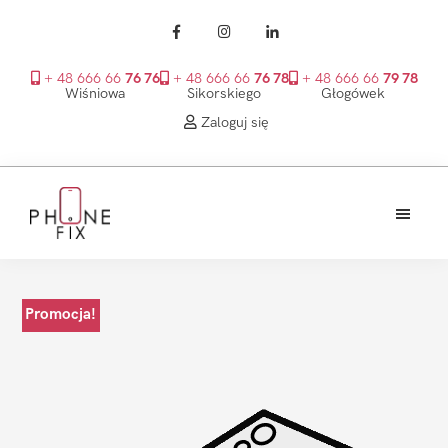
+ 48 666 66
76 76
+ 48 666 66
76 78
+ 48 666 66
79 78
Wiśniowa
Sikorskiego
Głogówek
Zaloguj się
Przejdź
Przejdź
Przejdź
do
do
do
treści
głównego
stopki
PhoneFix
paska
bocznego
Promocja!