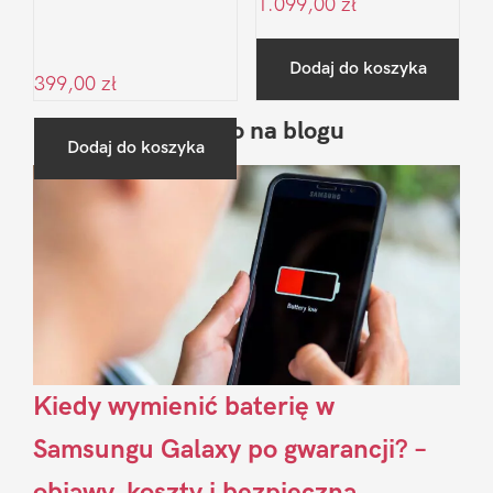
1.099,00
zł
Dodaj do koszyka
399,00
zł
Ostatnio na blogu
Pierwszy
Dodaj do koszyka
Sidebar
Kiedy wymienić baterię w
Samsungu Galaxy po gwarancji? –
objawy, koszty i bezpieczna