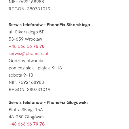
NIP: 7692168988
REGON: 380731019
Serwis telefonów – PhoneFix Sikorskiego
:
ul. Sikorskiego 5F
53-659 Wrocław
+48 666 66
76 78
serwis@phonefix.pl
Godziny otwarcia:
poniedziałek – piątek 9-18
sobota 9-13
NIP: 7692168988
REGON: 380731019
Serwis telefonów – PhoneFix Głogówek
:
Piotra Skargi 15A
48-250 Głogówek
+48 666 66
79 78