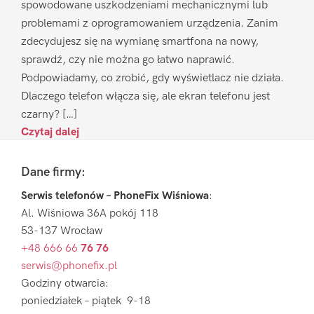
spowodowane uszkodzeniami mechanicznymi lub
problemami z oprogramowaniem urządzenia. Zanim
zdecydujesz się na wymianę smartfona na nowy,
sprawdź, czy nie można go łatwo naprawić.
Podpowiadamy, co zrobić, gdy wyświetlacz nie działa.
Dlaczego telefon włącza się, ale ekran telefonu jest
czarny? […]
Czytaj dalej
Footer
Dane firmy:
Serwis telefonów – PhoneFix Wiśniowa
:
Al. Wiśniowa 36A pokój 118
53-137 Wrocław
+48 666 66
76 76
serwis@phonefix.pl
Godziny otwarcia:
poniedziałek – piątek 9-18