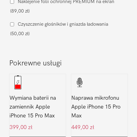
Naklejenie folii ochronnej PREMIUM na ekran
Apple
(89,00 zł)
iPhone
15
Czyszczenie głośników i gniazda ładowania
Pro
(50,00 zł)
Max
Pokrewne usługi
Wymiana baterii na
Naprawa mikrofonu
zamiennik Apple
Apple iPhone 15 Pro
iPhone 15 Pro Max
Max
399,00
zł
449,00
zł