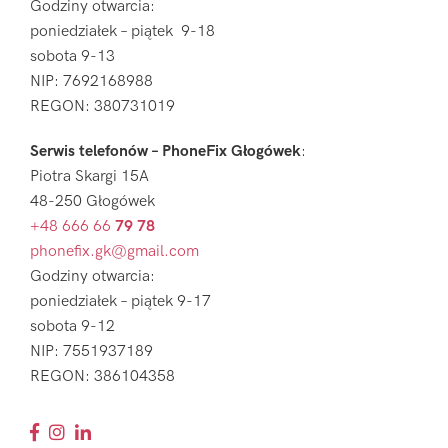
Godziny otwarcia:
poniedziałek – piątek 9-18
sobota 9-13
NIP: 7692168988
REGON: 380731019
Serwis telefonów – PhoneFix Głogówek
:
Piotra Skargi 15A
48-250 Głogówek
+48 666 66
79 78
phonefix.gk@gmail.com
Godziny otwarcia:
poniedziałek – piątek 9-17
sobota 9-12
NIP: 7551937189
REGON: 386104358