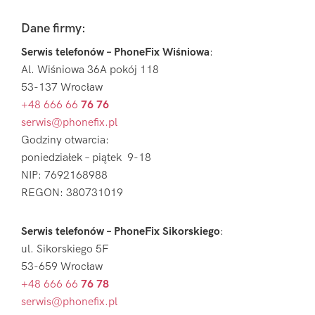
Footer
Dane firmy:
Serwis telefonów – PhoneFix Wiśniowa
:
Al. Wiśniowa 36A pokój 118
53-137 Wrocław
+48 666 66
76 76
serwis@phonefix.pl
Godziny otwarcia:
poniedziałek – piątek 9-18
NIP: 7692168988
REGON: 380731019
Serwis telefonów – PhoneFix Sikorskiego
:
ul. Sikorskiego 5F
53-659 Wrocław
+48 666 66
76 78
serwis@phonefix.pl