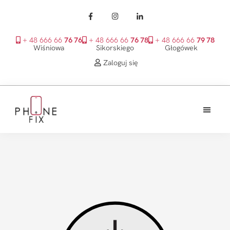
+ 48 666 66
76 76
+ 48 666 66
76 78
+ 48 666 66
79 78
Wiśniowa
Sikorskiego
Głogówek
Zaloguj się
Przejdź
Przejdź
Przejdź
do
do
do
treści
głównego
stopki
PhoneFix
paska
bocznego