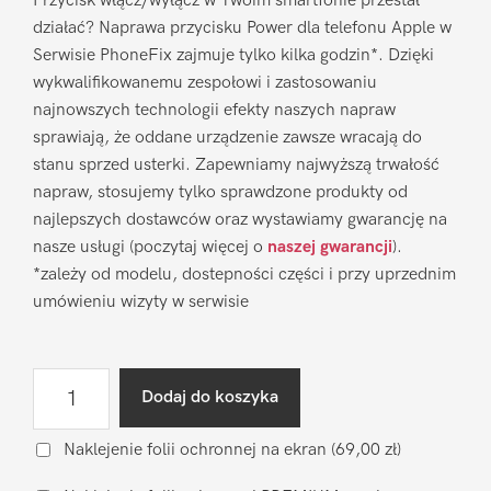
Przycisk włącz/wyłącz w Twoim smartfonie przestał
działać? Naprawa przycisku Power dla telefonu Apple w
Serwisie PhoneFix zajmuje tylko kilka godzin*. Dzięki
wykwalifikowanemu zespołowi i zastosowaniu
najnowszych technologii efekty naszych napraw
sprawiają, że oddane urządzenie zawsze wracają do
stanu sprzed usterki. Zapewniamy najwyższą trwałość
napraw, stosujemy tylko sprawdzone produkty od
najlepszych dostawców oraz wystawiamy gwarancję na
nasze usługi (poczytaj więcej o
naszej gwarancji
).
*zależy od modelu, dostepności części i przy uprzednim
umówieniu wizyty w serwisie
ilość
Dodaj do koszyka
Naprawa
przycisku
Naklejenie folii ochronnej na ekran
(69,00 zł)
Power