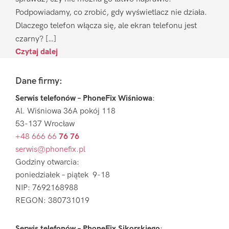
Podpowiadamy, co zrobić, gdy wyświetlacz nie działa.
Dlaczego telefon włącza się, ale ekran telefonu jest
czarny? […]
Czytaj dalej
Footer
Dane firmy:
Serwis telefonów – PhoneFix Wiśniowa
:
Al. Wiśniowa 36A pokój 118
53-137 Wrocław
+48 666 66
76 76
serwis@phonefix.pl
Godziny otwarcia:
poniedziałek – piątek 9-18
NIP: 7692168988
REGON: 380731019
Serwis telefonów – PhoneFix Sikorskiego
: