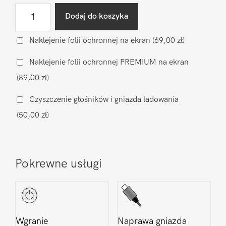
ilość
Dodaj do koszyka
Diagnostyka
po
Naklejenie folii ochronnej na ekran
(69,00 zł)
zalaniu
Naklejenie folii ochronnej PREMIUM na ekran
Apple
(89,00 zł)
iPhone
14
Czyszczenie głośników i gniazda ładowania
(50,00 zł)
Pokrewne usługi
Wgranie
Naprawa gniazda