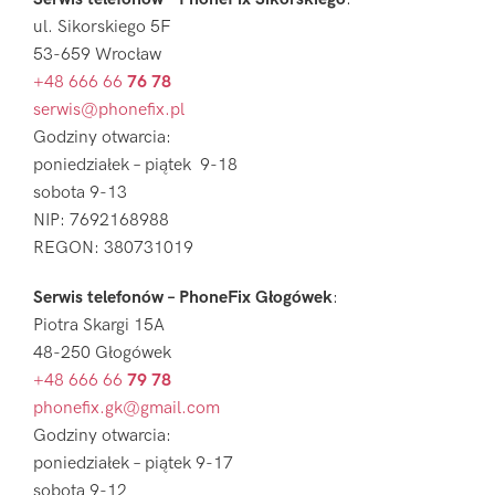
ul. Sikorskiego 5F
53-659 Wrocław
+48 666 66
76 78
serwis@phonefix.pl
Godziny otwarcia:
poniedziałek – piątek 9-18
sobota 9-13
NIP: 7692168988
REGON: 380731019
Serwis telefonów – PhoneFix Głogówek
:
Piotra Skargi 15A
48-250 Głogówek
+48 666 66
79 78
phonefix.gk@gmail.com
Godziny otwarcia:
poniedziałek – piątek 9-17
sobota 9-12