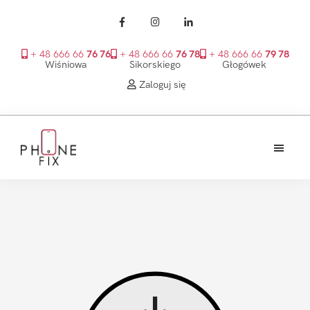
+ 48 666 66
76 76
+ 48 666 66
76 78
+ 48 666 66
79 78
Wiśniowa
Sikorskiego
Głogówek
Zaloguj się
Przejdź
Przejdź
Przejdź
do
do
do
treści
głównego
stopki
PhoneFix
paska
bocznego