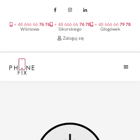
+ 48 666 66
76 76
+ 48 666 66
76 78
+ 48 666 66
79 78
Wiśniowa
Sikorskiego
Głogówek
Zaloguj się
Przejdź
Przejdź
Przejdź
do
do
do
treści
głównego
stopki
PhoneFix
paska
bocznego