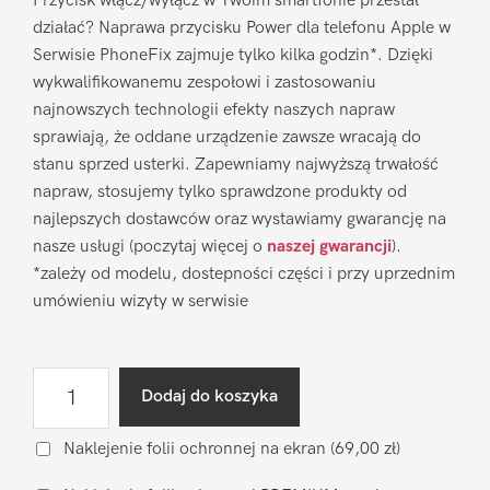
Przycisk włącz/wyłącz w Twoim smartfonie przestał
działać? Naprawa przycisku Power dla telefonu Apple w
Serwisie PhoneFix zajmuje tylko kilka godzin*. Dzięki
wykwalifikowanemu zespołowi i zastosowaniu
najnowszych technologii efekty naszych napraw
sprawiają, że oddane urządzenie zawsze wracają do
stanu sprzed usterki. Zapewniamy najwyższą trwałość
napraw, stosujemy tylko sprawdzone produkty od
najlepszych dostawców oraz wystawiamy gwarancję na
nasze usługi (poczytaj więcej o
naszej gwarancji
).
*zależy od modelu, dostepności części i przy uprzednim
umówieniu wizyty w serwisie
ilość
Dodaj do koszyka
Naprawa
przycisku
Naklejenie folii ochronnej na ekran
(69,00 zł)
Power