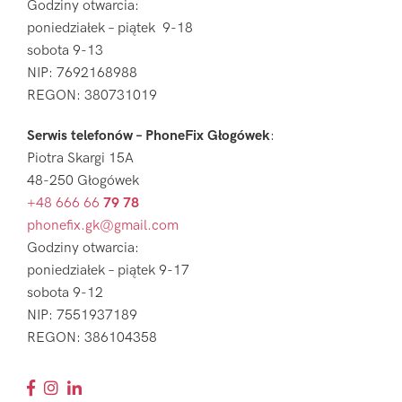
Godziny otwarcia:
poniedziałek – piątek 9-18
sobota 9-13
NIP: 7692168988
REGON: 380731019
Serwis telefonów – PhoneFix Głogówek
:
Piotra Skargi 15A
48-250 Głogówek
+48 666 66
79 78
phonefix.gk@gmail.com
Godziny otwarcia:
poniedziałek – piątek 9-17
sobota 9-12
NIP: 7551937189
REGON: 386104358