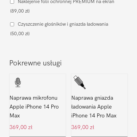
Naklejenie folii ochronnej PREMIUM na ekran
Apple
(89,00 zł)
iPhone
14
Czyszczenie głośników i gniazda ładowania
Pro
(50,00 zł)
Max
Pokrewne usługi
Naprawa mikrofonu
Naprawa gniazda
Apple iPhone 14 Pro
ładowania Apple
Max
iPhone 14 Pro Max
369,00
zł
369,00
zł