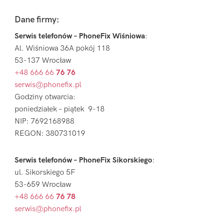
Footer
Dane firmy:
Serwis telefonów – PhoneFix Wiśniowa
:
Al. Wiśniowa 36A pokój 118
53-137 Wrocław
+48 666 66
76 76
serwis@phonefix.pl
Godziny otwarcia:
poniedziałek – piątek 9-18
NIP: 7692168988
REGON: 380731019
Serwis telefonów – PhoneFix Sikorskiego
:
ul. Sikorskiego 5F
53-659 Wrocław
+48 666 66
76 78
serwis@phonefix.pl